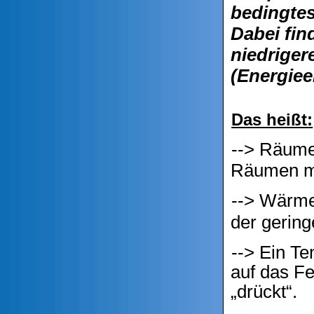
bedingtes
Dabei fin
niedriger
(Energiee
Das heißt:
--> Räume 
Räumen mi
--> Wärme 
der gerin
--> Ein T
auf das Fe
„drückt“.