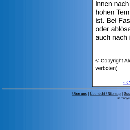
innen nach
hohen Temp
ist. Bei F
oder ablöse
auch nach i
© Copyright Al
verboten)
<<
|
|
Über uns
Übersicht / Sitemap
Suc
© Copyri