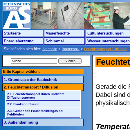
Startseite
Mauerfeuchte
Luftuntersuchungen
Energieberatung
Schimmel
Wasseruntersuchungen
Sie befinden sich hier:
>
>
Startseite
Bautechnik
Feuchtetransport / Diffusion
Feuchtet
Bitte Kapitel wählen:
1. Grundsätze der Bautechnik
Gerade die 
2. Feuchtetransport / Diffusion
Dabei sind d
2.1. Feuchtetransport durch undichte
Diffusionssperren
physikalisc
2.2. Flankendiffusion
2.3. Gefahr des Feuchteeintrages bei
Fehlböden
3. Außendämmung
Temperat