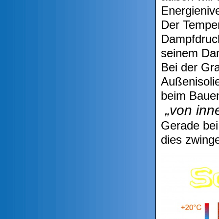
Energieniv
Der Temper
Dampfdruck
seinem Dam
Bei der Gra
Außenisoli
beim Bauen
„von inn
Gerade bei
dies zwing