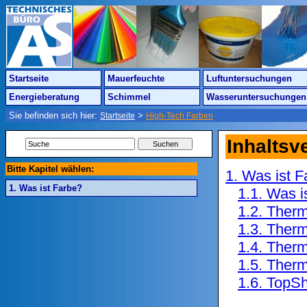
Startseite
Mauerfeuchte
Luftuntersuchungen
Energieberatung
Schimmel
Wasseruntersuchungen
Sie befinden sich hier:
>
Startseite
High-Tech Farben
Inhaltsv
Bitte Kapitel wählen:
1. Was ist 
1. Was ist Farbe?
1.1. Was 
1.2. Therm
1.3. Therm
1.4. Therm
1.5. Ther
1.6. TopSh