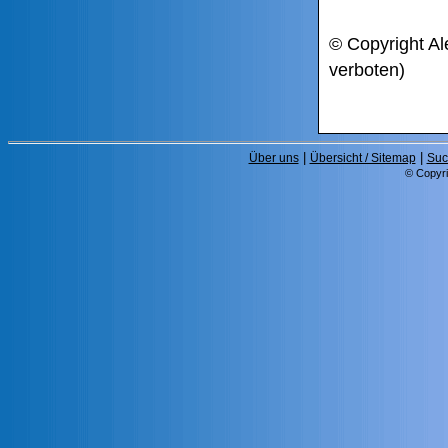
© Copyright Al
verboten)
|
|
Über uns
Übersicht / Sitemap
Suc
© Copyri