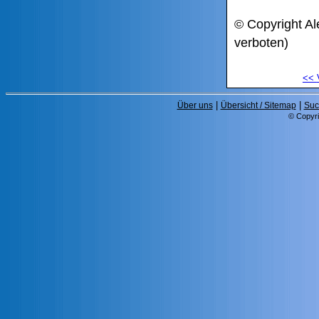
© Copyright Al
verboten)
<<
|
|
Über uns
Übersicht / Sitemap
Suc
© Copyri