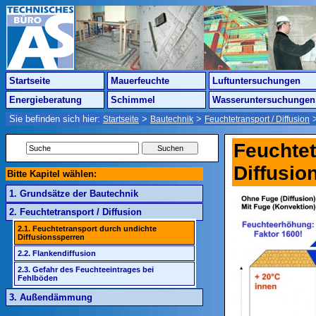
Startseite
Mauerfeuchte
Luftuntersuchungen
Energieberatung
Schimmel
Wasseruntersuchungen
Sie befinden sich hier:
>
>
Startseite
Bautechnik
Feuchtetransport / Diffusion
Feuchtet
Diffusio
Bitte Kapitel wählen:
1. Grundsätze der Bautechnik
2. Feuchtetransport / Diffusion
2.1. Feuchtetransport durch undichte
Diffusionssperren
2.2. Flankendiffusion
2.3. Gefahr des Feuchteeintrages bei
Fehlböden
3. Außendämmung