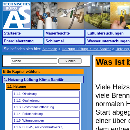
Startseite
Mauerfeuchte
Luftuntersuchungen
Energieberatung
Schimmel
Wasseruntersuchungen
Sie befinden sich hier:
>
>
Startseite
Heizung-Lüftung-Klima-Sanitär
Heizung 
Was ist 
Bitte Kapitel wählen:
1. Heizung Lüftung Klima Sanitär
Viele Heiz
1.1. Heizung
viele Bren
1.1.1. Ölheizung
1.1.2. Gasheizung
normalen H
1.1.3. Festbrennstoffheizung
Start abge
1.1.4. Pelletsheizung
einer über
1.1.5. Wärmepumpen
dem entgeg
1.1.6. BHKW (Blockheizkraftwerke)