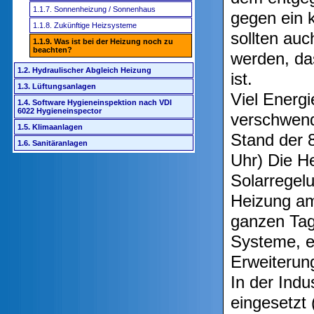
1.1.7. Sonnenheizung / Sonnenhaus
gegen ein k
1.1.8. Zukünftige Heizsysteme
sollten au
1.1.9. Was ist bei der Heizung noch zu
beachten?
werden, da
1.2. Hydraulischer Abgleich Heizung
ist.
1.3. Lüftungsanlagen
Viel Energi
1.4. Software Hygieneinspektion nach VDI
6022 Hygieneinspector
verschwend
1.5. Klimaanlagen
Stand der 8
1.6. Sanitäranlagen
Uhr) Die H
Solarregelu
Heizung am
ganzen Tag 
Systeme, e
Erweiterung
In der Ind
eingesetzt 