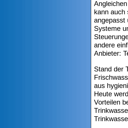
Angleichen 
kann auch 
angepasst 
Systeme
u
Steuerunge
andere ein
Anbieter: T
Stand der 
Frischwass
aus hygien
Heute werd
Vorteilen b
Trinkwasse
Trinkwasse