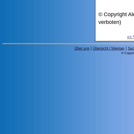
© Copyright Al
verboten)
<<
|
|
Über uns
Übersicht / Sitemap
Suc
© Copyri