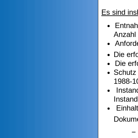
Es sind in
Entnah
Anzahl
Anford
Die erf
Die er
Schutz
1988-1
Instan
Instan
Einhal
Dokume
−