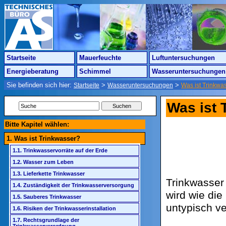
Startseite
Mauerfeuchte
Luftuntersuchungen
Energieberatung
Schimmel
Wasseruntersuchungen
Sie befinden sich hier:
>
>
Startseite
Wasseruntersuchungen
Was ist Trinkwa
Was ist 
Bitte Kapitel wählen:
1. Was ist Trinkwasser?
1.1. Trinkwasservorräte auf der Erde
1.2. Wasser zum Leben
1.3. Lieferkette Trinkwasser
Trinkwasser 
1.4. Zuständigkeit der Trinkwasserversorgung
wird wie di
1.5. Sauberes Trinkwasser
untypisch ve
1.6. Risiken der Trinkwasserinstallation
1.7. Rechtsgrundlage der