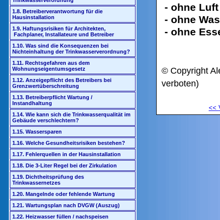
Trinkwasserverordnung
- ohne Luft
1.8. Betreiberverantwortung für die
- ohne Wass
Hausinstallation
1.9. Haftungsrisiken für Architekten,
- ohne Esse
Fachplaner, Installateure und Betreiber
1.10. Was sind die Konsequenzen bei
Nichteinhaltung der Trinkwasserverordnung?
1.11. Rechtsgefahren aus dem
© Copyright Al
Wohnungseigentumsgesetz
1.12. Anzeigepflicht des Betreibers bei
verboten)
Grenzwertüberschreitung
1.13. Betreiberpflicht Wartung /
Instandhaltung
<<
1.14. Wie kann sich die Trinkwasserqualität im
Gebäude verschlechtern?
1.15. Wassersparen
1.16. Welche Gesundheitsrisiken bestehen?
1.17. Fehlerquellen in der Hausinstallation
1.18. Die 3-Liter Regel bei der Zirkulation
1.19. Dichtheitsprüfung des
Trinkwassernetzes
1.20. Mangelnde oder fehlende Wartung
1.21. Wartungsplan nach DVGW (Auszug)
1.22. Heizwasser füllen / nachspeisen