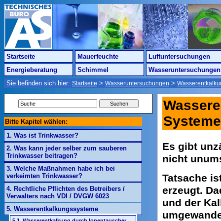
Startseite
Mauerfeuchte
Luftuntersuchungen
Energieberatung
Schimmel
Wasseruntersuchungen
Sie befinden sich hier:
>
>
Startseite
Wasseruntersuchungen
Wasserentkalku
Wasseren
Systeme
Bitte Kapitel wählen:
1. Was ist Trinkwasser?
Es gibt unz
2. Was kann jeder selber zum sauberen
Trinkwasser beitragen?
nicht unums
3. Welche Maßnahmen habe ich bei
Tatsache is
verkeimten Trinkwasser?
erzeugt. Da
4. Rechtliche Pflichten des Betreibers /
Verwalters nach VDI / DVGW 6023
und der Kal
5. Wasserentkalkungssysteme
umgewandel
5.1. Wasserentkalkung durch Ionentauscher