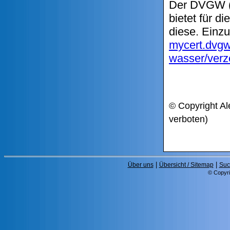
Der DVGW (D
bietet für d
diese. Einz
mycert.dvgw
wasser/verz
© Copyright Al
verboten)
|
|
Über uns
Übersicht / Sitemap
Suc
© Copyri