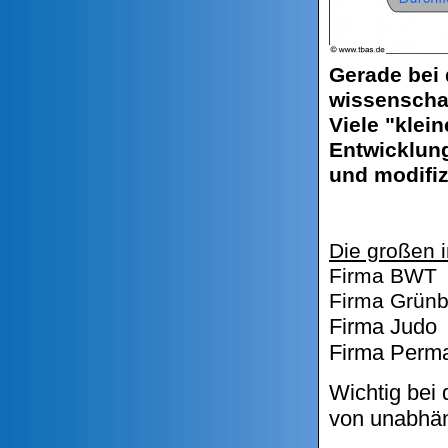
Gerade bei 
wissenschaf
Viele "klei
Entwicklung
und modifiz
Die großen i
Firma 
Firma Grü
Firma 
Firma Perm
Wichtig bei 
von unabhän