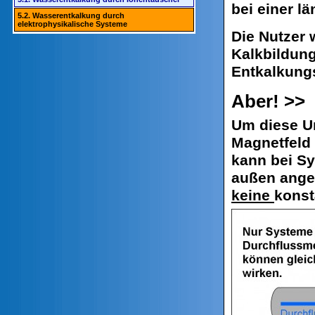
bei einer l
5.2. Wasserentkalkung durch
elektrophysikalische Systeme
Die Nutzer 
Kalkbildung
Entkalkungs
Aber! >>
Um diese U
Magnetfeld 
kann bei S
außen ange
keine
konst