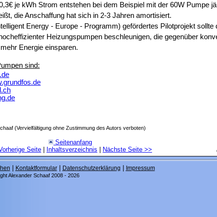
 0,3€ je kWh Strom entstehen bei dem Beispiel mit der 60W Pumpe jä
ißt, die Anschaffung hat sich in 2-3 Jahren amortisiert.
telligent Energy - Europe - Programm) gefördertes Pilotprojekt sollte
ocheffizienter Heizungspumpen beschleunigen, die gegenüber konve
ehr Energie einsparen.
 Pumpen sind:
.de
.grundfos.de
l.ch
ng.de
chaaf (Vervielfältigung ohne Zustimmung des Autors verboten)
Seitenanfang
Vorherige Seite
|
Inhaltsverzeichnis
|
Nächste Seite
>>
|
|
|
hen
Kontaktformular
Datenschutzerklärung
Impressum
ght Alexander Schaaf 2008 - 2026