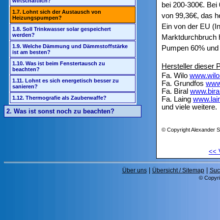
wirtschaftlich?
bei 200-300€. Bei
1.7. Lohnt sich der Austausch von
von 99,36€, das he
Heizungspumpen?
Ein von der EU (In
1.8. Soll Trinkwasser solar gespeichert
werden?
Marktdurchbruch h
1.9. Welche Dämmung und Dämmstoffstärke
Pumpen 60% und m
ist am besten?
1.10. Was ist beim Fenstertausch zu
Hersteller dieser
beachten?
Fa. Wilo
www.wilo
1.11. Lohnt es sich energetisch besser zu
Fa. Grundfos
www
sanieren?
Fa. Biral
www.bira
1.12. Thermografie als Zauberwaffe?
Fa. Laing
www.lai
und viele weitere.
2. Was ist sonst noch zu beachten?
© Copyright Alexander S
<<
|
|
Über uns
Übersicht / Sitemap
Suc
© Copyri