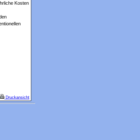
hrliche Kosten
 den
ntionellen
Druckansicht