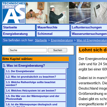
Startseite
Mauerfeuchte
Luftuntersuchungen
Energieberatung
Schimmel
Wasseruntersuchungen
Sie befinden sich hier:
>
>
Startseite
Energieberatung
Was ist Energieberatu
Lohnt sich 
Der Energieverbra
Bitte Kapitel wählen:
Jahr und für 24 S
1. Was ist Energieberatung?
ergibt bei einer
1.1. Der Energieberater
1.2. Was ist grundsätzlich zu beachten?
Dabei ist in man
1.3. Welche Reihenfolge sollte beachtet
verantwortlich. D
werden?
Deutschland insges
1.4. Welches Heizsystem ist am besten?
Größenordnung wi
1.5. Die Mär von der Wärmepumpe und der
Dabei gibt es scho
Photovoltaik
energieeffiziente
1.6. Ist die Wärmepumpe ökologisch und