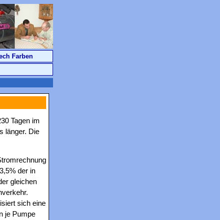
ech Farben
230 Tagen im
 länger. Die
 Stromrechnung
3,5% der in
der gleichen
hverkehr.
siert sich eine
en je Pumpe