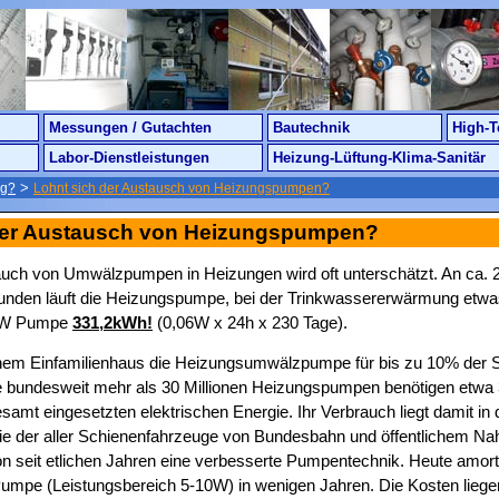
Messungen / Gutachten
Bautechnik
High-T
Labor-Dienstleistungen
Heizung-Lüftung-Klima-Sanitär
>
ng?
Lohnt sich der Austausch von Heizungspumpen?
der Austausch von Heizungspumpen?
uch von Umwälzpumpen in Heizungen wird oft unterschätzt. An ca. 
tunden läuft die Heizungspumpe, bei der Trinkwassererwärmung etwas
 60W Pumpe
331,2kWh!
(0,06W x 24h x 230 Tage).
chem Einfamilienhaus die Heizungsumwälzpumpe für bis zu 10% der
ie bundesweit mehr als 30 Millionen Heizungspumpen benötigen etwa 
amt eingesetzten elektrischen Energie. Ihr Verbrauch liegt damit in 
e der aller Schienenfahrzeuge von Bundesbahn und öffentlichem Na
n seit etlichen Jahren eine verbesserte Pumpentechnik. Heute amorti
 Pumpe (Leistungsbereich 5-10W) in wenigen Jahren. Die Kosten lieg