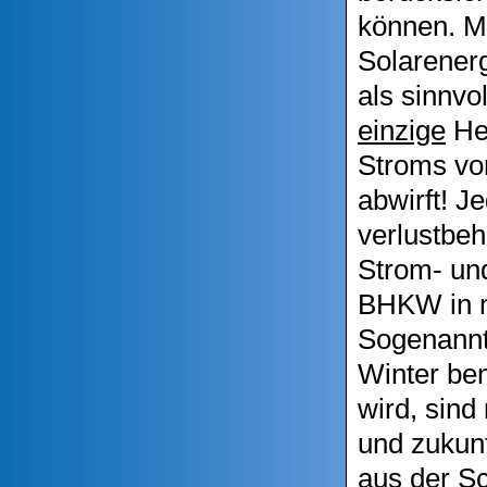
können. Mi
Solarener
als sinnvo
einzige
Hei
Stroms vo
abwirft! J
verlustbeh
Strom- un
BHKW in m
Sogenannt
Winter ben
wird, sind 
und zukunf
aus der Sc