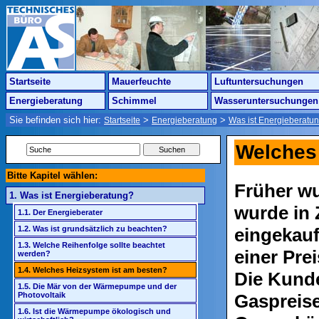
Startseite
Mauerfeuchte
Luftuntersuchungen
Energieberatung
Schimmel
Wasseruntersuchungen
Sie befinden sich hier:
>
>
Startseite
Energieberatung
Was ist Energieberatu
Welches
Bitte Kapitel wählen:
Früher wu
1. Was ist Energieberatung?
wurde in 
1.1. Der Energieberater
eingekauf
1.2. Was ist grundsätzlich zu beachten?
1.3. Welche Reihenfolge sollte beachtet
einer Pre
werden?
1.4. Welches Heizsystem ist am besten?
Die Kund
1.5. Die Mär von der Wärmepumpe und der
Gaspreis
Photovoltaik
1.6. Ist die Wärmepumpe ökologisch und