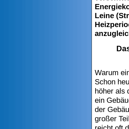
Energiek
Leine (S
Heizperio
anzugleic
Das
Warum ein 
Schon heut
höher als 
ein Gebäud
der Gebäu
großer Tei
reicht oft