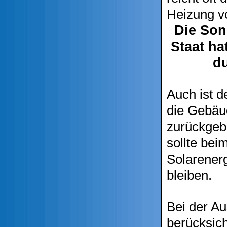
Heizung vo
Die Son
Staat ha
du
Auch ist d
die Gebäud
zurückgeb
sollte be
Solarener
bleiben.
Bei der Au
berücksich