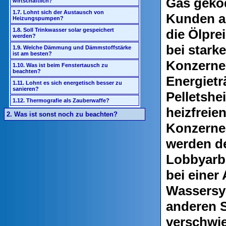
Gas gekö
wirtschaftlich?
1.7. Lohnt sich der Austausch von
Kunden a
Heizungspumpen?
die Ölpre
1.8. Soll Trinkwasser solar gespeichert
werden?
bei stark
1.9. Welche Dämmung und Dämmstoffstärke
ist am besten?
Konzerne 
1.10. Was ist beim Fenstertausch zu
beachten?
Energietr
1.11. Lohnt es sich energetisch besser zu
sanieren?
Pelletshe
1.12. Thermografie als Zauberwaffe?
heizfreie
2. Was ist sonst noch zu beachten?
Konzerne d
werden d
Lobbyarb
bei einer
Wassersy
anderen S
verschwie