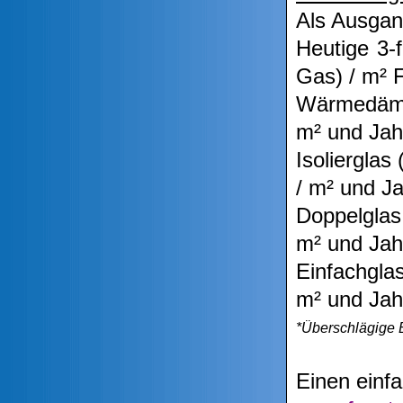
Als Ausgang
Heutige
Gas) / m² 
Wärmedäm
m² und Jah
Isolier
/ m² und J
Doppelg
m² und Jah
Einfach
m² und Jah
*Überschlägige B
Einen einfa