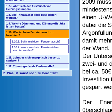
2009 muss 
wirtschaftlich?
1.7. Lohnt sich der Austausch von
mindestens
Heizungspumpen?
1.8. Soll Trinkwasser solar gespeichert
einen U-We
werden?
dabei die 
1.9. Welche Dämmung und Dämmstoffstärke
ist am besten?
Argonfüllu
1.10. Was ist beim Fenstertausch zu
beachten?
damit mehr 
1.10.1. Schimmel durch Fenstertausch?
der Wand. D
1.10.2. Was muss beim Fenstereinbau
beachtet werden?
Der Unters
1.11. Lohnt es sich energetisch besser zu
sanieren?
zwei- und d
1.12. Thermografie als Zauberwaffe?
bei ca. 50€
2. Was ist sonst noch zu beachten?
Investition
gespart we
Der Ener
überschlag