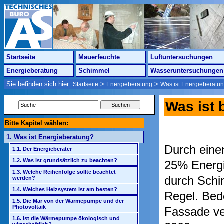
Startseite
Mauerfeuchte
Luftuntersuchungen
Energieberatung
Schimmel
Wasseruntersuchungen
Sie befinden sich hier:
>
>
Startseite
Energieberatung
Was ist Energieberatu
Was ist 
Bitte Kapitel wählen:
1. Was ist Energieberatung?
Durch eine
1.1. Der Energieberater
1.2. Was ist grundsätzlich zu beachten?
25% Energi
1.3. Welche Reihenfolge sollte beachtet
durch Schi
werden?
1.4. Welches Heizsystem ist am besten?
Regel. Bed
1.5. Die Mär von der Wärmepumpe und der
Photovoltaik
Fassade ve
1.6. Ist die Wärmepumpe ökologisch und