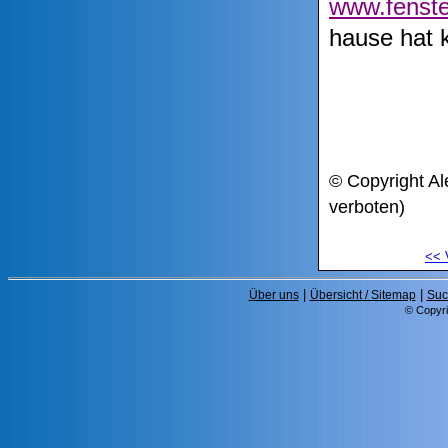
www.fenste
hause hat k
© Copyright Al
verboten)
<<
|
|
Über uns
Übersicht / Sitemap
Suc
© Copyri