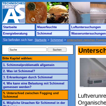
Startseite
Mauerfeuchte
Luftuntersuchungen
Energieberatung
Schimmel
Wasseruntersuchungen
Sie befinden sich hier:
>
>
Startseite
Schimmel
Unterschied zwischen Foggin
Untersc
Bitte Kapitel wählen:
1. Schimmelproblematik allgemein
2. Was ist Schimmel?
3. Erkrankungen durch Schimmel
4. Wie kann eine Belastung mit Schimmel
gemessen werden?
5. Unterschied zwischen Fogging und
Luftverunr
Schimmel
Organische
6. Mögliche Ursachen für Schimmel in der