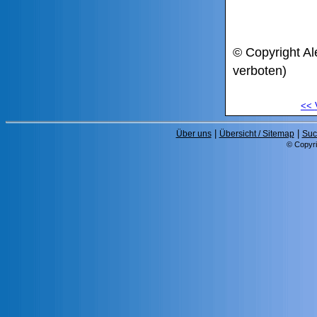
© Copyright Al
verboten)
<<
|
|
Über uns
Übersicht / Sitemap
Suc
© Copyri