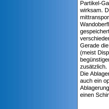
Partikel-G
wirksam. D
mittranspor
Wandoberfl
gespeichert
verschieden
Gerade die
(meist Disp
begünstige
zusätzlich.
Die Ablage
auch ein o
Ablagerung
einen Schi