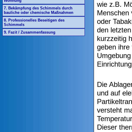
Wohnung
wie z.B. M
7. Bekämpfung des Schimmels durch
Menschen v
bauliche oder chemische Maßnahmen
oder Tabak
8. Professionelles Beseitigen des
Schimmels
den letzte
9. Fazit / Zusammenfassung
kurzzeitig
geben ihre 
Umgebung a
Einrichtung
Die Ablage
und auf ele
Partikeltra
versteht m
Temperaturg
Dieser the