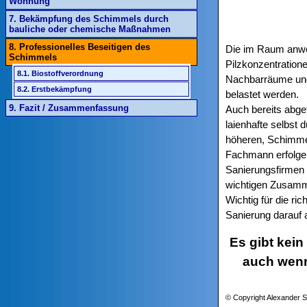
Wohnung
7. Bekämpfung des Schimmels durch
bauliche oder chemische Maßnahmen
8. Professionelles Beseitigen des
Die im Raum anwe
Schimmels
Pilzkonzentration
8.1. Biostoffverordnung
Nachbarräume und 
8.2. Erstbekämpfung
belastet werden.
9. Fazit / Zusammenfassung
Auch bereits abge
laienhafte selbst
höheren, Schimmel
Fachmann erfolgen.
Sanierungsfirmen 
wichtigen Zusamme
Wichtig für die ri
Sanierung darauf
Es gibt kei
auch wenn
© Copyright Alexander S