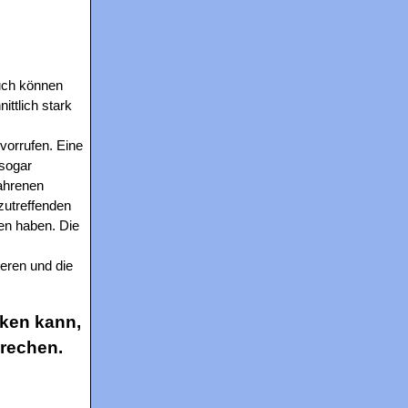
uch können
ttlich stark
vorrufen. Eine
 sogar
fahrenen
nzutreffenden
en haben. Die
ieren und die
ken kann,
prechen.