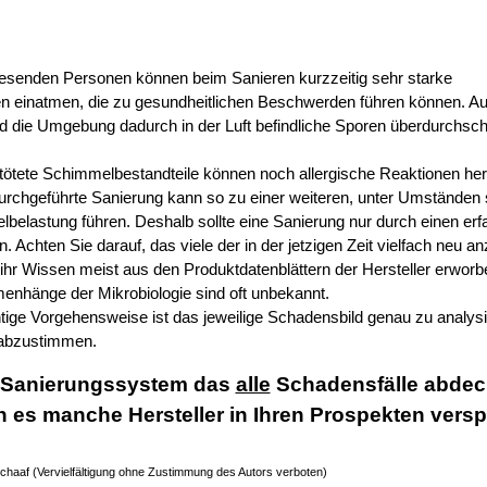
senden Personen können beim Sanieren kurzzeitig sehr starke
en einatmen, die zu gesundheitlichen Beschwerden führen können. A
die Umgebung dadurch in der Luft befindliche Sporen überdurchschni
tötete Schimmelbestandteile können noch allergische Reaktionen her
 durchgeführte Sanierung kann so zu einer weiteren, unter Umständen
belastung führen. Deshalb sollte eine Sanierung nur durch einen er
 Achten Sie darauf, das viele der in der jetzigen Zeit vielfach neu a
ihr Wissen meist aus den Produktdatenblättern der Hersteller erworb
nhänge der Mikrobiologie sind oft unbekannt.
chtige Vorgehensweise ist das jeweilige Schadensbild genau zu analys
 abzustimmen.
n Sanierungssystem das
alle
Schadensfälle abdec
 es manche Hersteller in Ihren Prospekten vers
chaaf (Vervielfältigung ohne Zustimmung des Autors verboten)