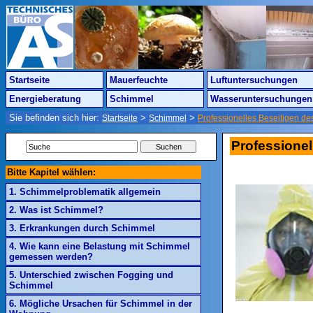
Startseite
Mauerfeuchte
Luftuntersuchungen
Energieberatung
Schimmel
Wasseruntersuchungen
Sie befinden sich hier:
>
>
Startseite
Schimmel
Professionelles Beseitigen d
Professione
Bitte Kapitel wählen:
1. Schimmelproblematik allgemein
2. Was ist Schimmel?
3. Erkrankungen durch Schimmel
4. Wie kann eine Belastung mit Schimmel
gemessen werden?
5. Unterschied zwischen Fogging und
Schimmel
6. Mögliche Ursachen für Schimmel in der