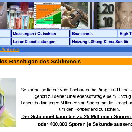
Messungen / Gutachten
Bautechnik
High-T
Labor-Dienstleistungen
Heizung-Lüftung-Klima-Sanitär
es Schimmels
lles Beseitigen des Schimmels
Schimmel sollte nur vom Fachmann bekämpft und beseiti
gehört zu seiner Überlebensstrategie beim Entzug 
Lebensbedingungen Millionen von Sporen an die Umgeb
um den Fortbestand zu sichern.
Der Schimmel kann bis zu 25 Millionen Sporen
oder 400.000 Sporen je Sekunde aussen