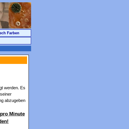
ech Farben
gt werden. Es
seiner
ung abzugeben
 pro Minute
den!