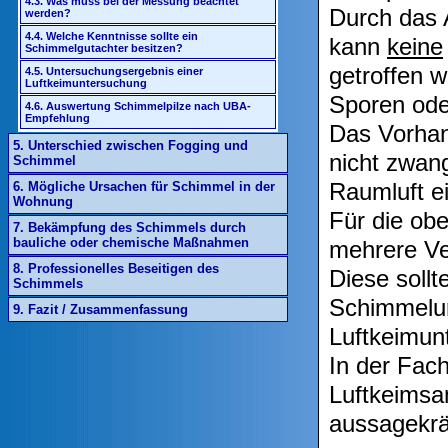
4.3. Was muss bei der Messung beachtet
Durch das 
werden?
4.4. Welche Kenntnisse sollte ein
kann
keine
Schimmelgutachter besitzen?
getroffen 
4.5. Untersuchungsergebnis einer
Luftkeimuntersuchung
Sporen ode
4.6. Auswertung Schimmelpilze nach UBA-
Empfehlung
Das Vorhan
5. Unterschied zwischen Fogging und
nicht zwan
Schimmel
Raumluft ei
6. Mögliche Ursachen für Schimmel in der
Wohnung
Für die obe
7. Bekämpfung des Schimmels durch
bauliche oder chemische Maßnahmen
mehrere Ver
8. Professionelles Beseitigen des
Diese sollt
Schimmels
Schimmelun
9. Fazit / Zusammenfassung
Luftkeimun
In der Fach
Luftkeimsa
aussagekräf