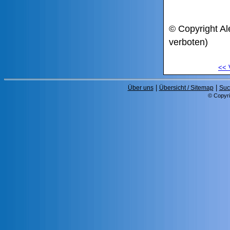
© Copyright Al
verboten)
<<
|
|
Über uns
Übersicht / Sitemap
Suc
© Copyri