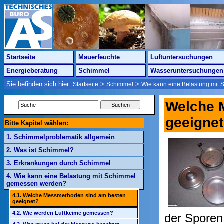
Startseite
Mauerfeuchte
Luftuntersuchungen
Energieberatung
Schimmel
Wasseruntersuchungen
Sie befinden sich hier:
>
>
Startseite
Schimmel
Wie kann eine Belastung mit
Welche 
geeigne
Bitte Kapitel wählen:
1. Schimmelproblematik allgemein
2. Was ist Schimmel?
3. Erkrankungen durch Schimmel
4. Wie kann eine Belastung mit Schimmel
gemessen werden?
4.1. Welche Messmethoden sind am besten
geeignet?
4.2. Wie werden Luftkeime gemessen?
der Sporen