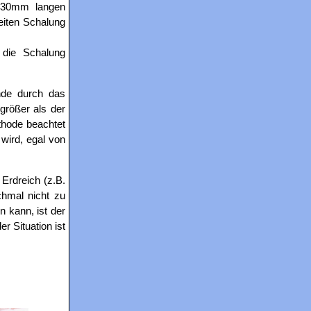
t 30mm langen
eiten Schalung
 die Schalung
nde durch das
größer als der
thode beachtet
wird, egal von
 Erdreich (z.B.
chmal nicht zu
 kann, ist der
r Situation ist