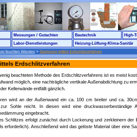
Messungen / Gutachten
Bautechnik
High-T
Labor-Dienstleistungen
Heizung-Lüftung-Klima-Sanitär
>
bei feuchten Wänden
Sanierung mittels Erdschlitzverfahren
ttels Erdschlitzverfahren
 wenig beachteten Methode des Erdschlitzverfahrens ist es meist kos
fwand möglich, eine nachträgliche vertikale Außenabdichtung zu er
der Kellerwände entfällt gänzlich.
hren wird an der Außenwand ein ca. 100 cm breiter und ca. 30cm 
 zur Sohle reicht. In diesen wird eine druckwasserbeständige A
medämmung eingebracht.
es Schlitzes erfolgt zunächst durch Lockerung und zerkleinern der 
lls erforderlich). Anschließend wird das gelöste Material über eine S