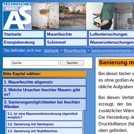
Startseite
Mauerfeuchte
Luftuntersuchungen
Energieberatung
Schimmel
Wasseruntersuchungen
Sie befinden sich hier:
>
>
Startseite
Mauerfeuchte
Sanierungsmöglichkeiten 
Sanierung mi
Bei dieser bisher
Bitte Kapitel wählen:
es ohne großen Au
1. Mauerfeuchte allgemein
übliche Aufgraben 
2. Welche Ursachen feuchter Mauern gibt
es?
Bei diesen Verfa
3. Sanierungsmöglichkeiten bei feuchten
erzeugt, der bis
Wänden
zusätzlicher Wär
3.1. Ist eine Mauerwerkstrocknung eigentlich
Die Herstellung d
möglich?
Druckluftlanze (fa
3.2. Sanierung mit Sanierputz
oben gefördert.
3.3. Sanierung mit Stahlblechen