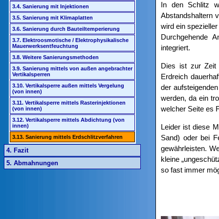
In den Schlitz 
3.4. Sanierung mit Injektionen
Abstandshaltern v
3.5. Sanierung mit Klimaplatten
wird ein speziell
3.6. Sanierung durch Bauteiltemperierung
Durchgehende An
3.7. Elektroosmotische / Elektrophysikalische
Mauerwerksentfeuchtung
integriert.
3.8. Weitere Sanierungsmethoden
Dies ist zur Zei
3.9. Sanierung mittels von außen angebrachter
Vertikalsperren
Erdreich dauerhaf
3.10. Vertikalsperre außen mittels Vergelung
der aufsteigenden
(von innen)
werden, da ein t
3.11. Vertikalsperre mittels Rasterinjektionen
welcher Seite es
(von innen)
3.12. Vertikalsperre mittels Abdichtung (von
innen)
Leider ist diese 
Sand) oder bei F
3.13. Sanierung mittels Erdschlitzverfahren
gewährleisten. We
4. Fazit
kleine „ungeschütz
5. Abmahnungen
so fast immer mög