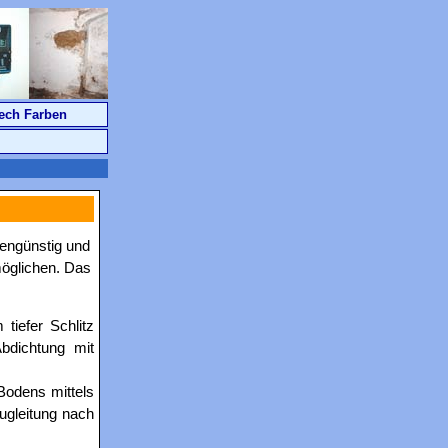
ech Farben
tengünstig und
möglichen. Das
tiefer Schlitz
bdichtung mit
Bodens mittels
augleitung nach