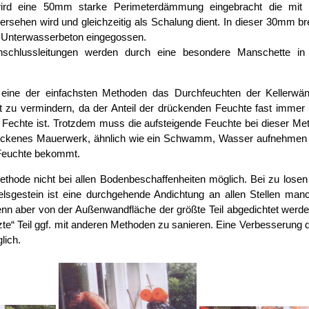
wird eine 50mm starke Perimeterdämmung eingebracht die mi
ersehen wird und gleichzeitig als Schalung dient. In dieser 30mm br
er Unterwasserbeton eingegossen.
schlussleitungen werden durch eine besondere Manschette in
t eine der einfachsten Methoden das Durchfeuchten der Kellerwä
t zu vermindern, da der Anteil der drückenden Feuchte fast immer 
 Fechte ist. Trotzdem muss die aufsteigende Feuchte bei dieser Me
rockenes Mauerwerk, ähnlich wie ein Schwamm, Wasser aufnehmen 
 Feuchte bekommt.
Methode nicht bei allen Bodenbeschaffenheiten möglich. Bei zu losen
elsgestein ist eine durchgehende Andichtung an allen Stellen man
nn aber von der Außenwandfläche der größte Teil abgedichtet werden
te“ Teil ggf. mit anderen Methoden zu sanieren. Eine Verbesserung de
lich.