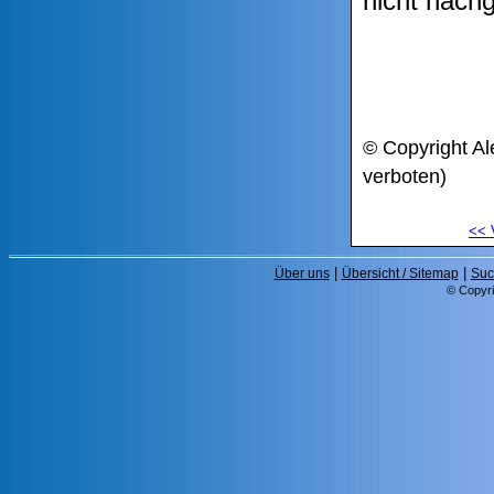
nicht nachg
© Copyright Al
verboten)
<<
|
|
Über uns
Übersicht / Sitemap
Suc
© Copyri