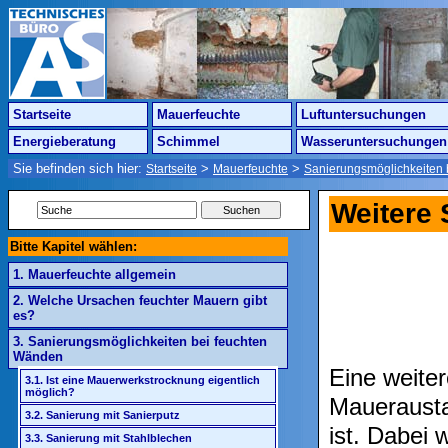
Startseite
Mauerfeuchte
Luftuntersuchungen
Energieberatung
Schimmel
Wasseruntersuchungen
Sie befinden sich hier:
>
>
Startseite
Mauerfeuchte
Sanierungsmöglichkeiten 
Weitere
Bitte Kapitel wählen:
1. Mauerfeuchte allgemein
2. Welche Ursachen feuchter Mauern gibt
es?
3. Sanierungsmöglichkeiten bei feuchten
Wänden
Eine weite
3.1. Ist eine Mauerwerkstrocknung eigentlich
möglich?
Mauerausta
3.2. Sanierung mit Sanierputz
ist. Dabei 
3.3. Sanierung mit Stahlblechen