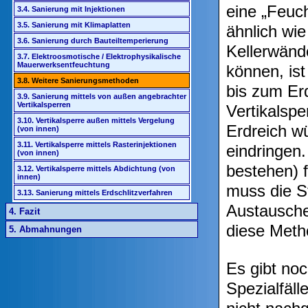
eine „Feuc
3.4. Sanierung mit Injektionen
3.5. Sanierung mit Klimaplatten
ähnlich wie
3.6. Sanierung durch Bauteiltemperierung
Kellerwänd
3.7. Elektroosmotische / Elektrophysikalische
Mauerwerksentfeuchtung
können, is
3.8. Weitere Sanierungsmethoden
bis zum Erd
3.9. Sanierung mittels von außen angebrachter
Vertikalsperren
Vertikalsp
3.10. Vertikalsperre außen mittels Vergelung
Erdreich wü
(von innen)
3.11. Vertikalsperre mittels Rasterinjektionen
eindringen.
(von innen)
bestehen) 
3.12. Vertikalsperre mittels Abdichtung (von
innen)
muss die S
3.13. Sanierung mittels Erdschlitzverfahren
Austausche
4. Fazit
diese Meth
5. Abmahnungen
Es gibt noc
Spezialfäl