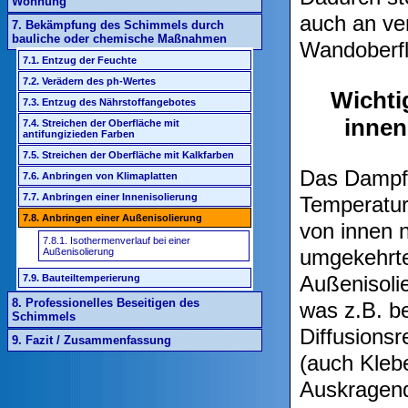
Wohnung
auch an ve
7. Bekämpfung des Schimmels durch
bauliche oder chemische Maßnahmen
Wandoberfl
7.1. Entzug der Feuchte
7.2. Verädern des ph-Wertes
Wichti
7.3. Entzug des Nährstoffangebotes
innen
7.4. Streichen der Oberfläche mit
antifungizieden Farben
7.5. Streichen der Oberfläche mit Kalkfarben
Das Dampfd
7.6. Anbringen von Klimaplatten
7.7. Anbringen einer Innenisolierung
Temperatur 
7.8. Anbringen einer Außenisolierung
von innen 
7.8.1. Isothermenverlauf bei einer
umgekehrte
Außenisolierung
Außenisolie
7.9. Bauteiltemperierung
8. Professionelles Beseitigen des
was z.B. be
Schimmels
Diffusions
9. Fazit / Zusammenfassung
(auch Kleb
Auskragend