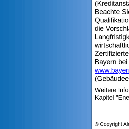
(Kreditanst
Beachte Sie
Qualifikati
die Vorschl
Langfristig
wirtschaftl
Zertifizier
Bayern bei
www.bayer
(Gebäudee
Weitere Info
Kapitel "En
© Copyright Al