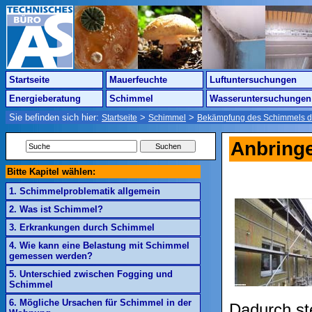
Startseite
Mauerfeuchte
Luftuntersuchungen
Energieberatung
Schimmel
Wasseruntersuchungen
Sie befinden sich hier:
>
>
Startseite
Schimmel
Bekämpfung des Schimmels d
Anbringe
Bitte Kapitel wählen:
1. Schimmelproblematik allgemein
2. Was ist Schimmel?
3. Erkrankungen durch Schimmel
4. Wie kann eine Belastung mit Schimmel
gemessen werden?
5. Unterschied zwischen Fogging und
Schimmel
6. Mögliche Ursachen für Schimmel in der
Dadurch st