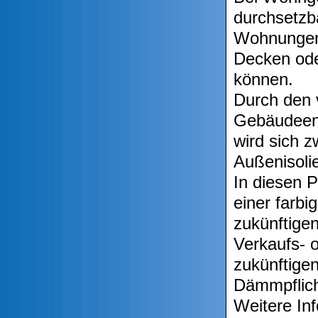
durchsetzb
Wohnungen 
Decken ode
können.
Durch den 
Gebäudeene
wird sich 
Außenisolie
In diesen 
einer farb
zukünftige
Verkaufs- o
zukünftige
Dämmpflich
Weitere Inf