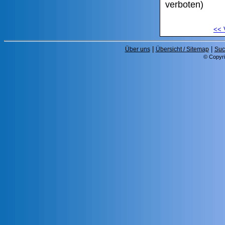
verboten)
<<
|
|
Über uns
Übersicht / Sitemap
Suc
© Copyri