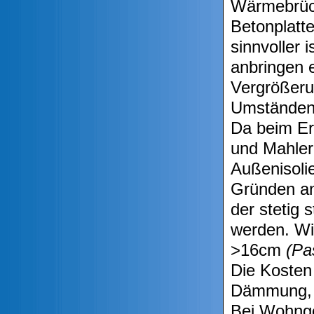
Wärmebrück
Betonplatt
sinnvoller 
anbringen e
Vergrößeru
Umständen 
Da beim Er
und Mahlera
Außenisoli
Gründen an
der stetig 
werden. Wi
>16cm
(Pa
Die Kosten
Dämmung, a
Bei Wohnge