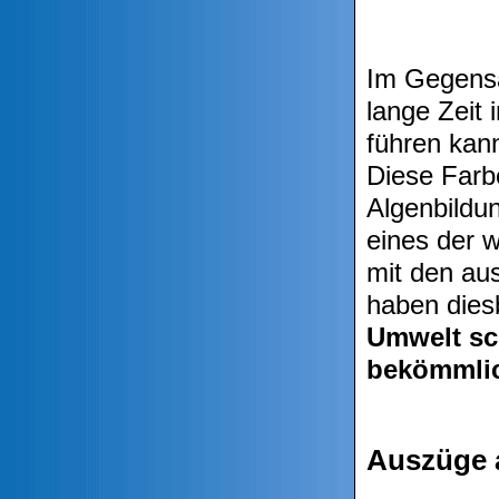
Im Gegensa
lange Zeit
führen kan
Diese Farb
Algenbildu
eines der 
mit den au
haben dies
Umwelt sc
bekömmlic
Auszüge a