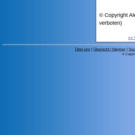
© Copyright Al
verboten)
<<
|
|
Über uns
Übersicht / Sitemap
Suc
© Copyri