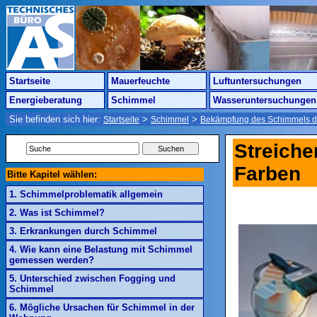
Startseite
Mauerfeuchte
Luftuntersuchungen
Energieberatung
Schimmel
Wasseruntersuchungen
Sie befinden sich hier:
>
>
Startseite
Schimmel
Bekämpfung des Schimmels d
Streiche
Farben
Bitte Kapitel wählen:
1. Schimmelproblematik allgemein
2. Was ist Schimmel?
3. Erkrankungen durch Schimmel
4. Wie kann eine Belastung mit Schimmel
gemessen werden?
5. Unterschied zwischen Fogging und
Schimmel
6. Mögliche Ursachen für Schimmel in der