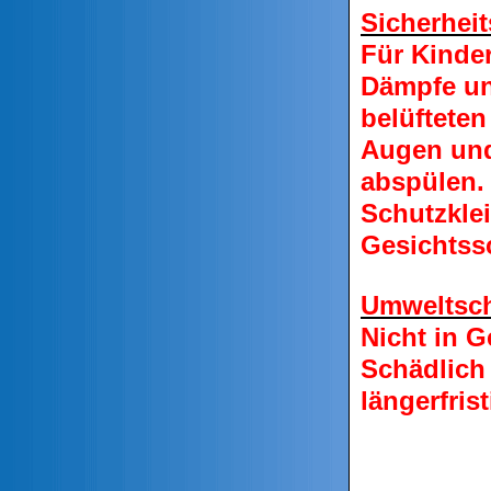
Sicherheit
Für Kinde
Dämpfe un
belüftete
Augen und
abspülen.
Schutzkle
Gesichtss
Umweltsch
Nicht in 
Schädlich
längerfri