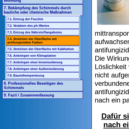
Wohnung
7. Bekämpfung des Schimmels durch
bauliche oder chemische Maßnahmen
7.1. Entzug der Feuchte
7.2. Verädern des ph-Wertes
mittranspor
7.3. Entzug des Nährstoffangebotes
7.4. Streichen der Oberfläche mit
aufwachsen
antifungizieden Farben
antifungizi
7.5. Streichen der Oberfläche mit Kalkfarben
7.6. Anbringen von Klimaplatten
Die Wirkun
7.7. Anbringen einer Innenisolierung
Löslichkei
7.8. Anbringen einer Außenisolierung
nicht aufg
7.9. Bauteiltemperierung
verbundene
8. Professionelles Beseitigen des
Schimmels
antifungizi
9. Fazit / Zusammenfassung
nach ein p
Dafür s
nach ei