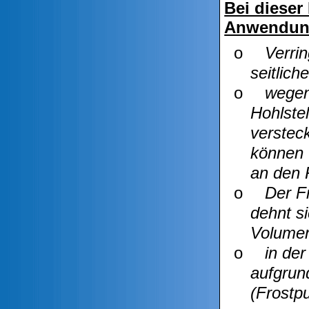
Bei diese
Anwendun
o
Verri
seitlic
o
wegen
Hohlste
verstec
können 
an den
o
Der F
dehnt s
Volumen
o
in de
aufgrun
(Frostp