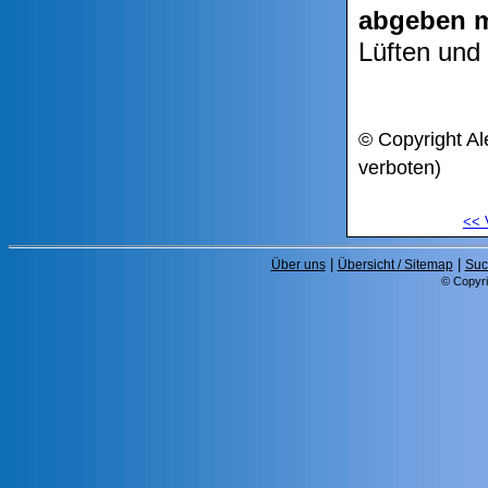
abgeben 
Lüften und
© Copyright Al
verboten)
<<
|
|
Über uns
Übersicht / Sitemap
Suc
© Copyri