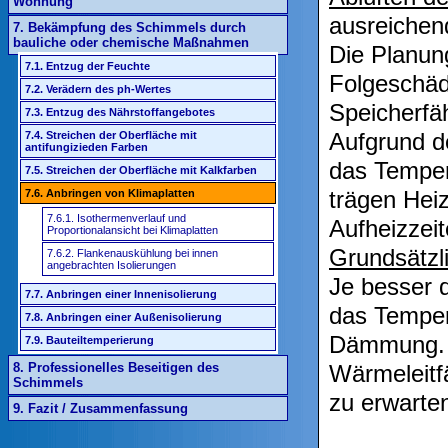
Wohnung
ausreichen
7. Bekämpfung des Schimmels durch
bauliche oder chemische Maßnahmen
Die Planun
7.1. Entzug der Feuchte
Folgeschäd
7.2. Verädern des ph-Wertes
Speicherfä
7.3. Entzug des Nährstoffangebotes
Aufgrund d
7.4. Streichen der Oberfläche mit
antifungizieden Farben
das Temper
7.5. Streichen der Oberfläche mit Kalkfarben
trägen Hei
7.6. Anbringen von Klimaplatten
7.6.1. Isothermenverlauf und
Aufheizzeit
Proportionalansicht bei Klimaplatten
Grundsätzli
7.6.2. Flankenauskühlung bei innen
angebrachten Isolierungen
Je besser d
7.7. Anbringen einer Innenisolierung
das Temper
7.8. Anbringen einer Außenisolierung
Dämmung. D
7.9. Bauteiltemperierung
Wärmeleitf
8. Professionelles Beseitigen des
Schimmels
zu erwarte
9. Fazit / Zusammenfassung