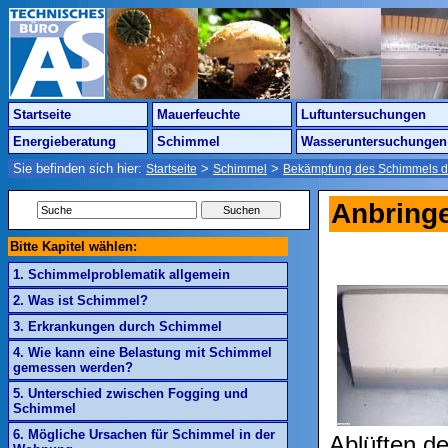
Startseite
Mauerfeuchte
Luftuntersuchungen
Energieberatung
Schimmel
Wasseruntersuchungen
Sie befinden sich hier:
>
>
Startseite
Schimmel
Bekämpfung des Schimmels d
Anbringe
Bitte Kapitel wählen:
1. Schimmelproblematik allgemein
2. Was ist Schimmel?
3. Erkrankungen durch Schimmel
4. Wie kann eine Belastung mit Schimmel
gemessen werden?
5. Unterschied zwischen Fogging und
Schimmel
6. Mögliche Ursachen für Schimmel in der
Ablüften d