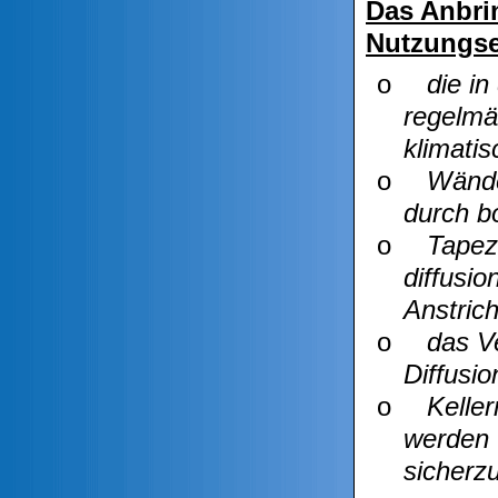
Das Anbri
Nutzungse
o
die i
regelmä
klimati
o
Wände
durch b
o
Tapez
diffusi
Anstrich
o
das V
Diffusi
o
Kelle
werden
sicherzu