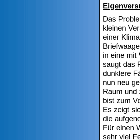
Eigenvers
Das Proble
kleinen Ve
einer Klima
Briefwaage
in eine mit
saugt das P
dunklere F
nun neu ge
Raum und zä
bist zum V
Es zeigt s
die aufgen
Für einen 
sehr viel 