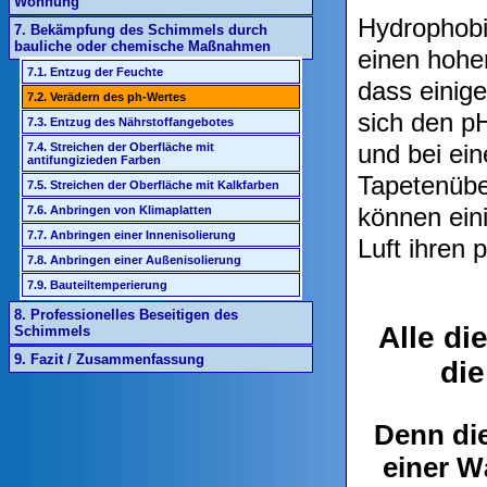
Wohnung
Hydrophobi
7. Bekämpfung des Schimmels durch
bauliche oder chemische Maßnahmen
einen hohe
7.1. Entzug der Feuchte
dass einig
7.2. Verädern des ph-Wertes
sich den p
7.3. Entzug des Nährstoffangebotes
und bei ei
7.4. Streichen der Oberfläche mit
antifungizieden Farben
Tapetenübe
7.5. Streichen der Oberfläche mit Kalkfarben
können ein
7.6. Anbringen von Klimaplatten
7.7. Anbringen einer Innenisolierung
Luft ihren
7.8. Anbringen einer Außenisolierung
7.9. Bauteiltemperierung
8. Professionelles Beseitigen des
Alle d
Schimmels
9. Fazit / Zusammenfassung
di
Denn di
einer W