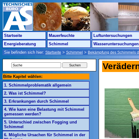
Startseite
Mauerfeuchte
Luftuntersuchungen
Energieberatung
Schimmel
Wasseruntersuchungen
Sie befinden sich hier:
>
>
Startseite
Schimmel
Bekämpfung des Schimmels d
Veräder
Bitte Kapitel wählen:
1. Schimmelproblematik allgemein
2. Was ist Schimmel?
3. Erkrankungen durch Schimmel
4. Wie kann eine Belastung mit Schimmel
gemessen werden?
5. Unterschied zwischen Fogging und
Schimmel
6. Mögliche Ursachen für Schimmel in der