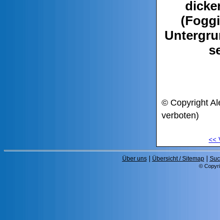
dicke
(Foggi
Untergru
s
© Copyright Al
verboten)
<<
|
|
Über uns
Übersicht / Sitemap
Suc
© Copyri