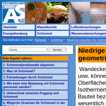
Startseite
Mauerfeuchte
Luftuntersuchungen
Energieberatung
Schimmel
Wasseruntersuchungen
Sie befinden sich hier:
>
>
Startseite
Schimmel
Mögliche Ursachen für Schim
Niedrig
geometr
Bitte Kapitel wählen:
1. Schimmelproblematik allgemein
Wandecken
2. Was ist Schimmel?
usw. könne
3. Erkrankungen durch Schimmel
Oberfläche
4. Wie kann eine Belastung mit Schimmel
gemessen werden?
Isothermen
5. Unterschied zwischen Fogging und
Bauteil bez
Schimmel
wesentlich
6. Mögliche Ursachen für Schimmel in der