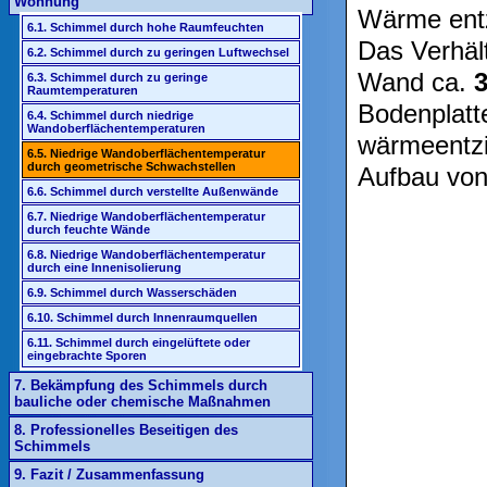
Wohnung
Wärme ent
6.1. Schimmel durch hohe Raumfeuchten
Das Verhält
6.2. Schimmel durch zu geringen Luftwechsel
Wand ca.
3
6.3. Schimmel durch zu geringe
Raumtemperaturen
Bodenplatte
6.4. Schimmel durch niedrige
Wandoberflächentemperaturen
wärmeentzi
6.5. Niedrige Wandoberflächentemperatur
durch geometrische Schwachstellen
Aufbau von
6.6. Schimmel durch verstellte Außenwände
6.7. Niedrige Wandoberflächentemperatur
durch feuchte Wände
6.8. Niedrige Wandoberflächentemperatur
durch eine Innenisolierung
6.9. Schimmel durch Wasserschäden
6.10. Schimmel durch Innenraumquellen
6.11. Schimmel durch eingelüftete oder
eingebrachte Sporen
7. Bekämpfung des Schimmels durch
bauliche oder chemische Maßnahmen
8. Professionelles Beseitigen des
Schimmels
9. Fazit / Zusammenfassung