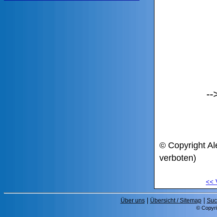
--
© Copyright Al
verboten)
<<
|
|
Über uns
Übersicht / Sitemap
Suc
© Copyri