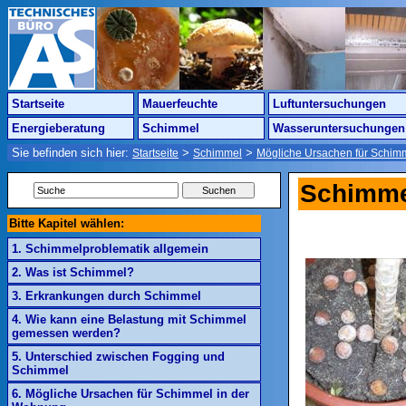
Startseite
Mauerfeuchte
Luftuntersuchungen
Energieberatung
Schimmel
Wasseruntersuchungen
Sie befinden sich hier:
>
>
Startseite
Schimmel
Mögliche Ursachen für Schim
Schimme
Bitte Kapitel wählen:
1. Schimmelproblematik allgemein
2. Was ist Schimmel?
3. Erkrankungen durch Schimmel
4. Wie kann eine Belastung mit Schimmel
gemessen werden?
5. Unterschied zwischen Fogging und
Schimmel
6. Mögliche Ursachen für Schimmel in der