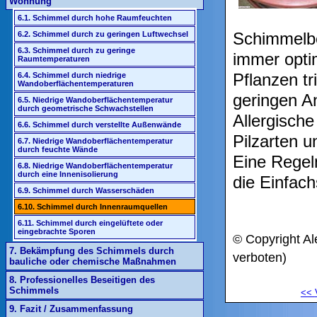
Wohnung
6.1. Schimmel durch hohe Raumfeuchten
Schimmelbe
6.2. Schimmel durch zu geringen Luftwechsel
6.3. Schimmel durch zu geringe
immer opti
Raumtemperaturen
Pflanzen tr
6.4. Schimmel durch niedrige
Wandoberflächentemperaturen
geringen A
6.5. Niedrige Wandoberflächentemperatur
durch geometrische Schwachstellen
Allergische
6.6. Schimmel durch verstellte Außenwände
Pilzarten u
6.7. Niedrige Wandoberflächentemperatur
durch feuchte Wände
Eine Regel
6.8. Niedrige Wandoberflächentemperatur
durch eine Innenisolierung
die Einfac
6.9. Schimmel durch Wasserschäden
6.10. Schimmel durch Innenraumquellen
6.11. Schimmel durch eingelüftete oder
eingebrachte Sporen
© Copyright Al
7. Bekämpfung des Schimmels durch
verboten)
bauliche oder chemische Maßnahmen
8. Professionelles Beseitigen des
Schimmels
<<
9. Fazit / Zusammenfassung