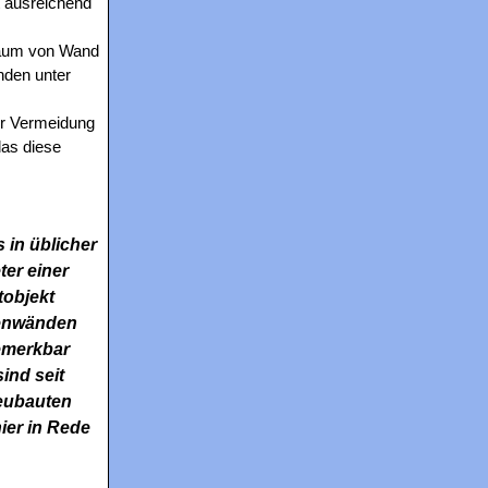
t ausreichend
raum von Wand
nden unter
ur Vermeidung
das diese
 in üblicher
ter einer
tobjekt
ßenwänden
emerkbar
nd seit
Neubauten
ier in Rede