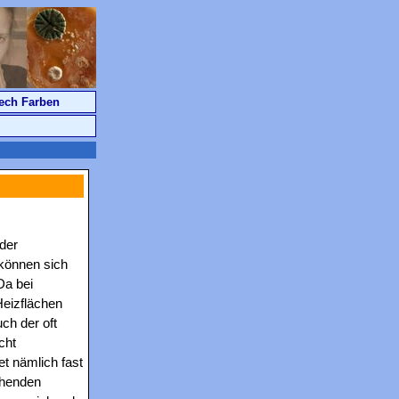
ech Farben
der
können sich
Da bei
eizflächen
ch der oft
cht
t nämlich fast
ehenden