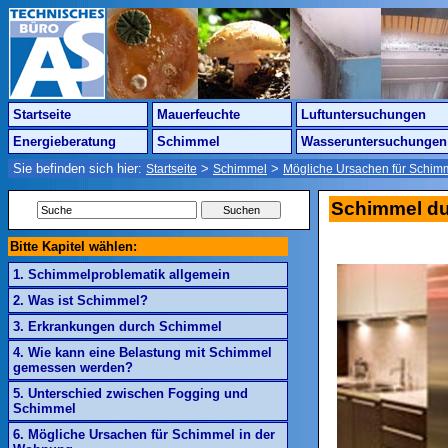
Startseite
Mauerfeuchte
Luftuntersuchungen
Energieberatung
Schimmel
Wasseruntersuchungen
Sie befinden sich hier:
>
>
Startseite
Schimmel
Mögliche Ursachen für Schim
Schimmel du
Bitte Kapitel wählen:
1. Schimmelproblematik allgemein
2. Was ist Schimmel?
3. Erkrankungen durch Schimmel
4. Wie kann eine Belastung mit Schimmel
gemessen werden?
5. Unterschied zwischen Fogging und
Schimmel
6. Mögliche Ursachen für Schimmel in der