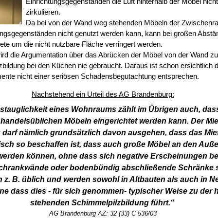
Einrichtungsgegenständen die Luft hinterhalb der Möbel nich
zirkulieren.
Da bei von der Wand weg stehenden Möbeln der Zwischen
ngsgegenständen nicht genutzt werden kann, kann bei großen Abstä
te um die nicht nutzbare Fläche verringert werden.
ird die Argumentation über das Abrücken der Möbel von der Wand z
zbildung bei den Küchen nie gebraucht. Daraus ist schon ersichtlich 
ente nicht einer seriösen Schadensbegutachtung entsprechen.
Nachstehend ein Urteil des AG Brandenburg:
tauglichkeit eines Wohnraums zählt im Übrigen auch, dass
 handelsüblichen Möbeln eingerichtet werden kann. Der Mie
arf nämlich grundsätzlich davon ausgehen, dass das Mie
isch so beschaffen ist, dass auch große Möbel an den Au
t werden können, ohne dass sich negative Erscheinungen b
chrankwände oder bodenbündig abschließende Schränke si
 z. B. üblich und werden sowohl in Altbauten als auch in 
hne dass dies - für sich genommen- typischer Weise zu der h
stehenden Schimmelpilzbildung führt.“
AG Brandenburg AZ: 32 (33) C 536/03