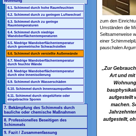
Wohnung
6.1. Schimmel durch hohe Raumfeuchten
6.2. Schimmel durch zu geringen Luftwechsel
zum den Einrichtu
6.3. Schimmel durch zu geringe
Raumtemperaturen
Umständen die Mie
6.4. Schimmel durch niedrige
Seltsamerweise w
Wandoberflächentemperaturen
einer Schimmelpil
6.5. Niedrige Wandoberflächentemperatur
durch geometrische Schwachstellen
pauschalen Argum
6.6. Schimmel durch verstellte Außenwände
6.7. Niedrige Wandoberflächentemperatur
durch feuchte Wände
„Zur Gebrauchs
6.8. Niedrige Wandoberflächentemperatur
Art und mit
durch eine Innenisolierung
6.9. Schimmel durch Wasserschäden
Wohnung d
6.10. Schimmel durch Innenraumquellen
bauphysikal
6.11. Schimmel durch eingelüftete oder
aufgestell
eingebrachte Sporen
machen. S
7. Bekämpfung des Schimmels durch
Jahrzehnten
bauliche oder chemische Maßnahmen
aufgestellt, o
8. Professionelles Beseitigen des
Schimmels
9. Fazit / Zusammenfassung