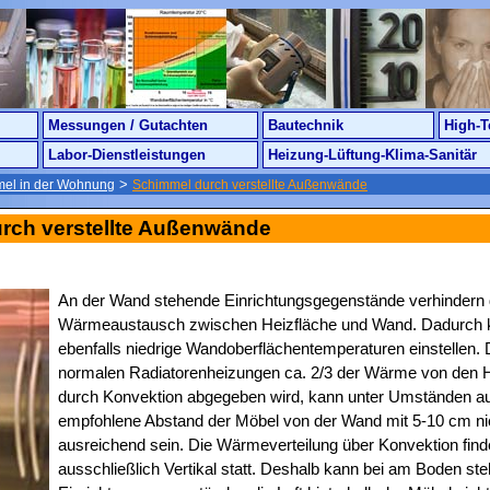
Messungen / Gutachten
Bautechnik
High-T
Labor-Dienstleistungen
Heizung-Lüftung-Klima-Sanitär
>
mel in der Wohnung
Schimmel durch verstellte Außenwände
rch verstellte Außenwände
An der Wand stehende Einrichtungsgegenstände verhindern 
Wärmeaustausch zwischen Heizfläche und Wand. Dadurch 
ebenfalls niedrige Wandoberflächentemperaturen einstellen. 
normalen Radiatorenheizungen ca. 2/3 der Wärme von den H
durch Konvektion abgegeben wird, kann unter Umständen au
empfohlene Abstand der Möbel von der Wand mit 5-10 cm ni
ausreichend sein. Die Wärmeverteilung über Konvektion finde
ausschließlich Vertikal statt. Deshalb kann bei am Boden st