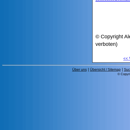
© Copyright Al
verboten)
<<
|
|
Über uns
Übersicht / Sitemap
Suc
© Copyri