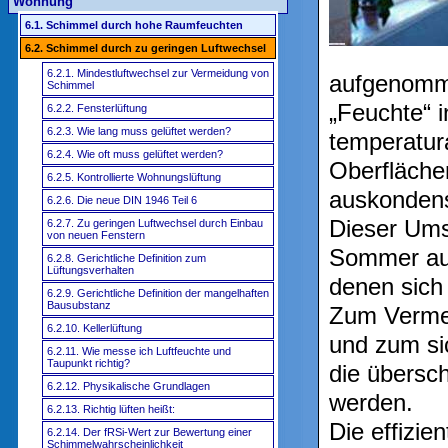
Wohnung
6.1. Schimmel durch hohe Raumfeuchten
6.2. Schimmel durch zu geringen Luftwechsel
6.2.1. Mindestluftwechsel zur Vermeidung von
aufgenomme
Schimmel
„Feuchte“ i
6.2.2. Fensterlüftung
6.2.3. Wie lang muss gelüftet werden?
temperatura
6.2.4. Wie oft muss gelüftet werden?
Oberfläche
6.2.5. Kontrollierte Wohnungslüftung
auskondens
6.2.6. Die neue DIN 1946 Teil 6
Dieser Ums
6.2.7. Zu geringen Luftwechsel durch Einbau
von neuen Fenstern
Sommer au
6.2.8. Gerichtliche Definition zum
Lüftungsverhalten
denen sich 
6.2.9. Gerichtliche Definition der mangelhaften
Bausubstanz
Zum Vermei
6.2.10. Kellerlüftung
und zum si
6.2.11. Wie messe ich Luftfeuchte und
Taupunkt richtig?
die übersc
6.2.12. Physikalische Grundlagen
werden.
6.2.13. Richtig lüften heißt:
Die effizie
6.2.14. Der fRSi-Wert zur Bewertung einer
Schimmelwahrscheinlichkeit