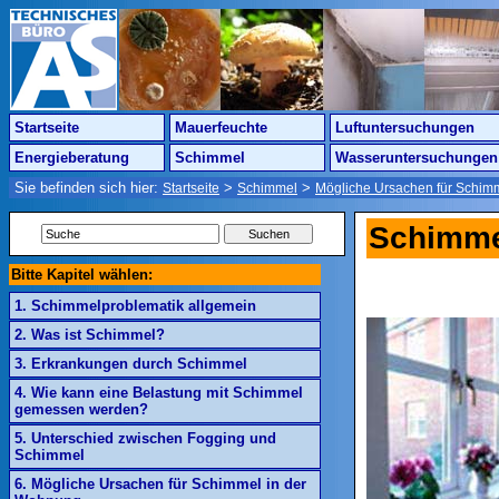
Startseite
Mauerfeuchte
Luftuntersuchungen
Energieberatung
Schimmel
Wasseruntersuchungen
Sie befinden sich hier:
>
>
Startseite
Schimmel
Mögliche Ursachen für Schim
Schimme
Bitte Kapitel wählen:
1. Schimmelproblematik allgemein
2. Was ist Schimmel?
3. Erkrankungen durch Schimmel
4. Wie kann eine Belastung mit Schimmel
gemessen werden?
5. Unterschied zwischen Fogging und
Schimmel
6. Mögliche Ursachen für Schimmel in der