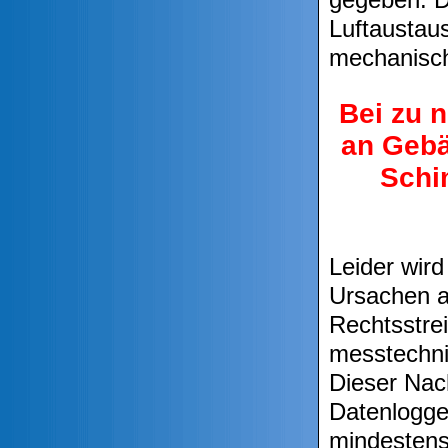
Luftaustau
mechanisch
Bei zu 
an Geb
Schi
Leider wird
Ursachen a
Rechtsstrei
messtechni
Dieser Nac
Datenlogger
mindestens 