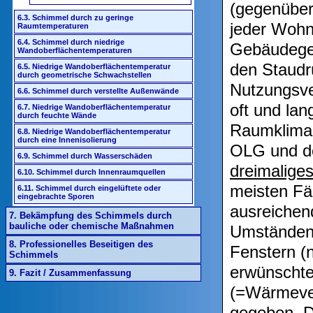
(gegenüber
6.3. Schimmel durch zu geringe
jeder Wohn
Raumtemperaturen
6.4. Schimmel durch niedrige
Gebäudegeo
Wandoberflächentemperaturen
den Staudr
6.5. Niedrige Wandoberflächentemperatur
durch geometrische Schwachstellen
Nutzungsve
6.6. Schimmel durch verstellte Außenwände
oft und lan
6.7. Niedrige Wandoberflächentemperatur
durch feuchte Wände
Raumklima 
6.8. Niedrige Wandoberflächentemperatur
durch eine Innenisolierung
OLG und de
6.9. Schimmel durch Wasserschäden
dreimalige
6.10. Schimmel durch Innenraumquellen
meisten Fä
6.11. Schimmel durch eingelüftete oder
eingebrachte Sporen
ausreichen
7. Bekämpfung des Schimmels durch
bauliche oder chemische Maßnahmen
Umständen 
8. Professionelles Beseitigen des
Fenstern (n
Schimmels
erwünschte 
9. Fazit / Zusammenfassung
(=Wärmever
gegeben. D