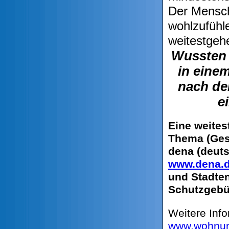
Der Mensch
wohlzufühle
weitestgeh
Wussten 
in eine
nach de
e
Eine weite
Thema (Ges
dena (deuts
www.dena.
und Stadte
Schutzgebür
Weitere Inf
www.wohnung