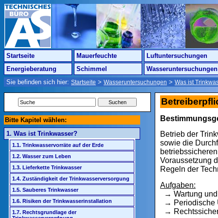
Startseite
Mauerfeuchte
Luftuntersuchungen
Energieberatung
Schimmel
Wasseruntersuchungen
Sie befinden sich hier:
>
>
Startseite
Wasseruntersuchungen
Was ist Trinkwa
Betreiberpfl
Bestimmungsge
Bitte Kapitel wählen:
Betrieb der Trin
1. Was ist Trinkwasser?
sowie die Durch
1.1. Trinkwasservorräte auf der Erde
betriebssicheren
1.2. Wasser zum Leben
Voraussetzung d
1.3. Lieferkette Trinkwasser
Regeln der Tech
1.4. Zuständigkeit der Trinkwasserversorgung
Aufgaben:
1.5. Sauberes Trinkwasser
→
Wartung und
1.6. Risiken der Trinkwasserinstallation
→ Periodische U
→ Rechtssichere
1.7. Rechtsgrundlage der