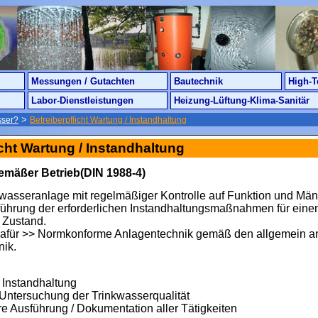
Messungen / Gutachten
Bautechnik
High-T
Labor-Dienstleistungen
Heizung-Lüftung-Klima-Sanitär
>
sser?
Betreiberpflicht Wartung / Instandhaltung
icht Wartung / Instandhaltung
mäßer Betrieb(DIN 1988-4)
kwasseranlage mit regelmäßiger Kontrolle auf Funktion und Mäng
führung der erforderlichen Instandhaltungsmaßnahmen für eine
 Zustand.
afür >> Normkonforme Anlagentechnik gemäß den allgemein a
nik.
 Instandhaltung
ntersuchung der Trinkwasserqualität
 Ausführung / Dokumentation aller Tätigkeiten