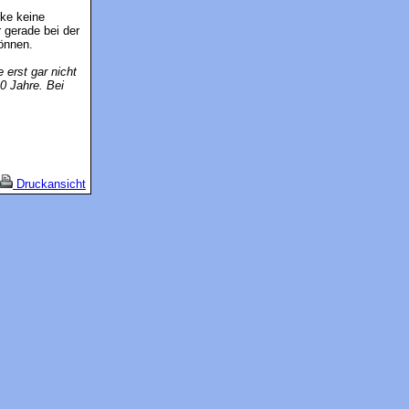
rke keine
r gerade bei der
önnen.
erst gar nicht
0 Jahre. Bei
Druckansicht