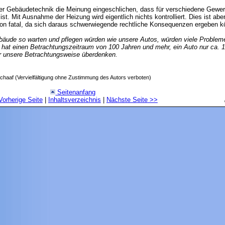
 der Gebäudetechnik die Meinung eingeschlichen, dass für verschiedene Gewe
ist. Mit Ausnahme der Heizung wird eigentlich nichts kontrolliert. Dies ist abe
tion fatal, da sich daraus schwerwiegende rechtliche Konsequenzen ergeben k
äude so warten und pflegen würden wie unsere Autos, würden viele Probleme 
 hat einen Betrachtungszeitraum von 100 Jahren und mehr, ein Auto nur ca. 1
r unsere Betrachtungsweise überdenken.
chaaf (Vervielfältigung ohne Zustimmung des Autors verboten)
Seitenanfang
Vorherige Seite
|
Inhaltsverzeichnis
|
Nächste Seite
>>