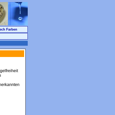
ech Farben
elfreiheit
n
nerkannten