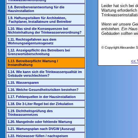
Trinkwasserverordnung
Leider hat sich bei
1.8. Betreiberverantwortung für die
Wartung erforderlich 
Hausinstallation
Trinkwasserinstalla
1.9. Haftungsrisiken für Architekten,
Fachplaner, Installateure und Betreiber
Wenn wir unsere Geb
entstehen. Ein Haus
1.10. Was sind die Konsequenzen bei
Nichteinhaltung der Trinkwasserverordnung?
Gebäuden sollten wi
1.11. Rechtsgefahren aus dem
Wohnungseigentumsgesetz
© Copyright Alexander S
1.12. Anzeigepflicht des Betreibers bei
Grenzwertüberschreitung
<<
1.13. Betreiberpflicht Wartung /
Instandhaltung
1.14. Wie kann sich die Trinkwasserqualität im
Gebäude verschlechtern?
1.15. Wassersparen
1.16. Welche Gesundheitsrisiken bestehen?
1.17. Fehlerquellen in der Hausinstallation
1.18. Die 3-Liter Regel bei der Zirkulation
1.19. Dichtheitsprüfung des
Trinkwassernetzes
1.20. Mangelnde oder fehlende Wartung
1.21. Wartungsplan nach DVGW (Auszug)
1.22. Heizwasser füllen / nachspeisen