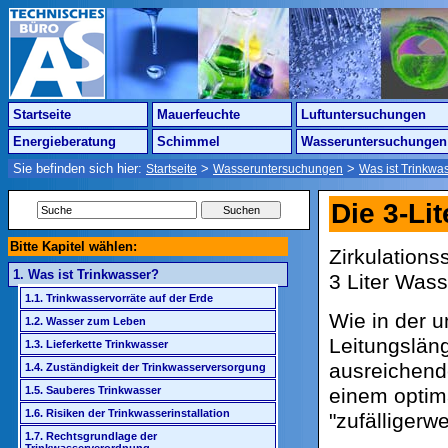
Startseite
Mauerfeuchte
Luftuntersuchungen
Energieberatung
Schimmel
Wasseruntersuchungen
Sie befinden sich hier:
>
>
Startseite
Wasseruntersuchungen
Was ist Trinkwa
Die 3-Lit
Bitte Kapitel wählen:
Zirkulation
1. Was ist Trinkwasser?
3 Liter Was
1.1. Trinkwasservorräte auf der Erde
Wie in der u
1.2. Wasser zum Leben
Leitungslän
1.3. Lieferkette Trinkwasser
ausreichend
1.4. Zuständigkeit der Trinkwasserversorgung
einem optima
1.5. Sauberes Trinkwasser
1.6. Risiken der Trinkwasserinstallation
"zufälligerw
1.7. Rechtsgrundlage der