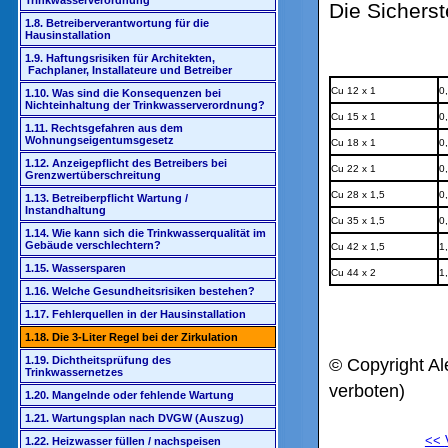
Trinkwasserverordnung
Die Sicherst
1.8. Betreiberverantwortung für die
Hausinstallation
1.9. Haftungsrisiken für Architekten,
Fachplaner, Installateure und Betreiber
Cu 12 x 1
0
1.10. Was sind die Konsequenzen bei
Nichteinhaltung der Trinkwasserverordnung?
Cu 15 x 1
0
1.11. Rechtsgefahren aus dem
Wohnungseigentumsgesetz
Cu 18 x 1
0
1.12. Anzeigepflicht des Betreibers bei
Cu 22 x 1
0
Grenzwertüberschreitung
Cu 28 x 1,5
0
1.13. Betreiberpflicht Wartung /
Instandhaltung
Cu 35 x 1,5
0
1.14. Wie kann sich die Trinkwasserqualität im
Gebäude verschlechtern?
Cu 42 x 1,5
1
1.15. Wassersparen
Cu 44 x 2
1
1.16. Welche Gesundheitsrisiken bestehen?
1.17. Fehlerquellen in der Hausinstallation
1.18. Die 3-Liter Regel bei der Zirkulation
1.19. Dichtheitsprüfung des
© Copyright Al
Trinkwassernetzes
verboten)
1.20. Mangelnde oder fehlende Wartung
1.21. Wartungsplan nach DVGW (Auszug)
<<
1.22. Heizwasser füllen / nachspeisen