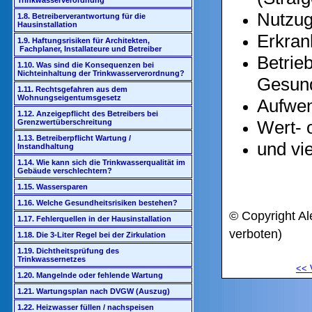
Trinkwasserverordnung
Nutzug
1.8. Betreiberverantwortung für die
Hausinstallation
Erkran
1.9. Haftungsrisiken für Architekten,
Fachplaner, Installateure und Betreiber
Betrie
1.10. Was sind die Konsequenzen bei
Nichteinhaltung der Trinkwasserverordnung?
Gesun
1.11. Rechtsgefahren aus dem
Wohnungseigentumsgesetz
Aufwen
1.12. Anzeigepflicht des Betreibers bei
Wert- o
Grenzwertüberschreitung
1.13. Betreiberpflicht Wartung /
und vi
Instandhaltung
1.14. Wie kann sich die Trinkwasserqualität im
Gebäude verschlechtern?
1.15. Wassersparen
1.16. Welche Gesundheitsrisiken bestehen?
© Copyright Al
1.17. Fehlerquellen in der Hausinstallation
verboten)
1.18. Die 3-Liter Regel bei der Zirkulation
1.19. Dichtheitsprüfung des
Trinkwassernetzes
<<
1.20. Mangelnde oder fehlende Wartung
1.21. Wartungsplan nach DVGW (Auszug)
1.22. Heizwasser füllen / nachspeisen