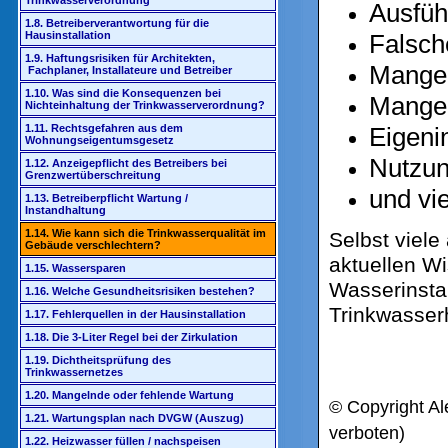
Trinkwasserverordnung
Ausfüh
1.8. Betreiberverantwortung für die
Falsch
Hausinstallation
1.9. Haftungsrisiken für Architekten,
Mangel
Fachplaner, Installateure und Betreiber
1.10. Was sind die Konsequenzen bei
Mange
Nichteinhaltung der Trinkwasserverordnung?
Eigenin
1.11. Rechtsgefahren aus dem
Wohnungseigentumsgesetz
Nutzu
1.12. Anzeigepflicht des Betreibers bei
Grenzwertüberschreitung
und vi
1.13. Betreiberpflicht Wartung /
Instandhaltung
1.14. Wie kann sich die Trinkwasserqualität im
Selbst viele
Gebäude verschlechtern?
aktuellen Wi
1.15. Wassersparen
Wasserinsta
1.16. Welche Gesundheitsrisiken bestehen?
Trinkwasser
1.17. Fehlerquellen in der Hausinstallation
1.18. Die 3-Liter Regel bei der Zirkulation
1.19. Dichtheitsprüfung des
Trinkwassernetzes
1.20. Mangelnde oder fehlende Wartung
© Copyright Al
1.21. Wartungsplan nach DVGW (Auszug)
verboten)
1.22. Heizwasser füllen / nachspeisen