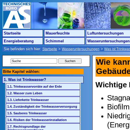
Startseite
Mauerfeuchte
Luftuntersuchungen
Energieberatung
Schimmel
Wasseruntersuchungen
Sie befinden sich hier:
>
>
Startseite
Wasseruntersuchungen
Was ist Trinkwa
Wie kann
Gebäude
Bitte Kapitel wählen:
1. Was ist Trinkwasser?
Wichtige 
1.1. Trinkwasservorräte auf der Erde
1.2. Wasser zum Leben
Stagna
1.3. Lieferkette Trinkwasser
Biofil
1.4. Zuständigkeit der Trinkwasserversorgung
Niedri
1.5. Sauberes Trinkwasser
1.6. Risiken der Trinkwasserinstallation
(Energ
1.7. Rechtsgrundlage der