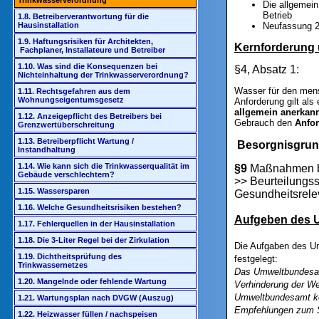
Trinkwasserverordnung
Die allgemei
Betrieb
1.8. Betreiberverantwortung für die
Hausinstallation
Neufassung 
1.9. Haftungsrisiken für Architekten,
Kernforderung 
Fachplaner, Installateure und Betreiber
1.10. Was sind die Konsequenzen bei
§4, Absatz 1:
Nichteinhaltung der Trinkwasserverordnung?
Wasser für den mens
1.11. Rechtsgefahren aus dem
Wohnungseigentumsgesetz
Anforderung gilt als
allgemein anerkan
1.12. Anzeigepflicht des Betreibers bei
Gebrauch den
Anfor
Grenzwertüberschreitung
1.13. Betreiberpflicht Wartung /
Besorgnisgrun
Instandhaltung
1.14. Wie kann sich die Trinkwasserqualität im
§9
Maßnahmen be
Gebäude verschlechtern?
>>
Beurteilungs
1.15. Wassersparen
Gesundheitsrel
1.16. Welche Gesundheitsrisiken bestehen?
Aufgeben des 
1.17. Fehlerquellen in der Hausinstallation
1.18. Die 3-Liter Regel bei der Zirkulation
Die Aufgaben des U
1.19. Dichtheitsprüfung des
festgelegt:
Trinkwassernetzes
Das Umweltbundesam
1.20. Mangelnde oder fehlende Wartung
Verhinderung der We
Umweltbundesamt kön
1.21. Wartungsplan nach DVGW (Auszug)
Empfehlungen zum Sc
1.22. Heizwasser füllen / nachspeisen