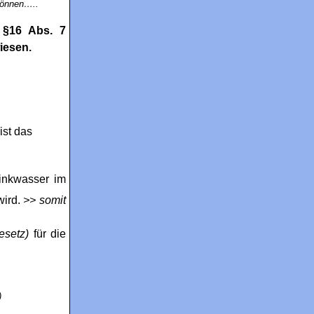
können…..
 §16 Abs. 7
iesen.
ist das
inkwasser im
ird.
>> somit
esetz)
für die
)