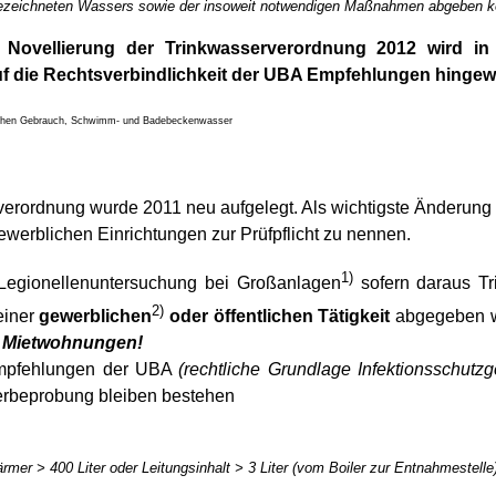
bezeichneten Wassers sowie der insoweit notwendigen Maßnahmen abgeben 
n Novellierung der Trinkwasserverordnung 2012 wird in
uf die Rechtsverbindlichkeit der UBA Empfehlungen hingew
ichen Gebrauch, Schwimm- und Badebeckenwasser
erordnung wurde 2011 neu aufgelegt. Als wichtigste Änderung 
werblichen Einrichtungen zur Prüfpflicht zu nennen.
1)
egionellenuntersuchung bei Großanlagen
sofern daraus Tr
2)
iner
gewerblichen
oder öffentlichen Tätigkeit
abgegeben w
h
Mietwohnungen!
mpfehlungen der UBA
(rechtliche Grundlage Infektionsschutzg
rbeprobung bleiben bestehen
rmer > 400 Liter oder Leitungsinhalt > 3 Liter (vom Boiler zur Entnahmestelle