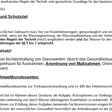
n anerkannten Regeln der Technik sind gesetzliche Grundlage für den best
2011
und Schutzziel
chlichen Gebrauch muss frei von Krankheitserregern, genusstauglich und rei
 erfüllt, wenn bei der Wassergewinnung, der Wasseraufbereitung und der Vertei
nten Regeln der Technik
(neu!!) eingehalten werden
und
das Wasser für den
derungen der §§ 5 bis 7 entspricht.
dsatz!
i Nichteinhaltung von Grenzwerten: (durch das Gesundheitsa
spielraum für Ausnahmen,
Anordnung von Maßnahmen
, Orie
evanz
Umweltbundesamtes:
mweltbundesamtes zur Trinkwasserverordnung sind im §40 des Infektionssch
t hat im Rahmen dieses Gesetzes die Aufgabe, Konzeptionen zur Vorbeugu
iter-verbreitung von durch Wasser übertragenen Krankheiten zu entwickeln. 
nen zur Erfüllung dieser Aufgaben beratende Fachkommissionen eingericht
hutz der menschlichen Gesundheit hinsichtlich der Anforderungen an die Qua