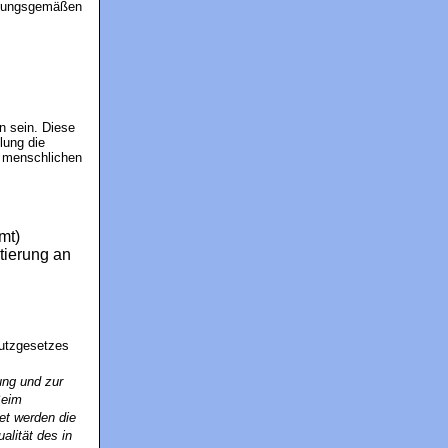
immungsgemäßen
n sein. Diese
lung die
 menschlichen
mt)
ntierung an
utzgesetzes
ng und zur
Beim
et werden die
lität des in