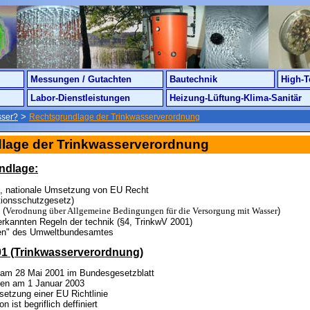
Messungen / Gutachten
Bautechnik
High-T
Labor-Dienstleistungen
Heizung-Lüftung-Klima-Sanitär
>
sser?
Rechtsgrundlage der Trinkwasserverordnung
lage der Trinkwasserverordnung
ndlage:
, nationale Umsetzung von EU Recht
tionsschutzgesetz)
 (
Verodnung über Allgemeine Bedingungen für die Versorgung mit Wasser
)
rkannten Regeln der technik (§4, TrinkwV 2001)
en" des Umweltbundesamtes
01 (Trinkwasserverordnung)
t am 28 Mai 2001 im Bundesgesetzblatt
eten am 1 Januar 2003
etzung einer EU Richtlinie
n ist begriflich deffiniert