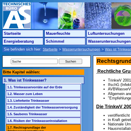
Startseite
Mauerfeuchte
Luftuntersuchungen
Energieberatung
Schimmel
Wasseruntersuchungen
Sie befinden sich hier:
>
>
Startseite
Wasseruntersuchungen
Was ist Trinkwa
Rechtsgrund
Rechtliche Gru
Bitte Kapitel wählen:
TrinkwV 2001
1. Was ist Trinkwasser?
IfschG (Infek
1.1. Trinkwasservorräte auf der Erde
AVBWasserV
Allgemein ane
1.2. Wasser zum Leben
"Empfehlung
1.3. Lieferkette Trinkwasser
Die TrinkwV 20
1.4. Zuständigkeit der Trinkwasserversorgung
1.5. Sauberes Trinkwasser
veröffentlich
in Kraft getr
1.6. Risiken der Trinkwasserinstallation
Nationale Ums
1.7. Rechtsgrundlage der
Hausinstallatio