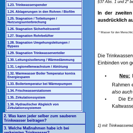
§37 Abs. 1 und 2* 
1.23. Trinkwasserspender
1.24. Ablagerungen in den Rohren / Biofilm
In der zweite
1.25. Stagnation / Totleitungen /
ausdrücklich a
Nutzungsunterbrechung
1.26. Stagnation Sicherheitsventil
* Wasser für den Menschl
1.27. Stagnation Rohrbelüfter
1.28. Stagnation Umgehungsleitungen /
Bypass
1.29. Stagnation Trinkwasserverteiler
Die Trinkwasserv
1.30. Leitungsisolierung / Wärmedämmung
Einbinden von ge
1.31. Legionellenwachstum / Abtötung
1.32. Warmwasser Boiler Temperatur kontra
•
Neu:
L
Energiesparen
1.33. Boilertemperatur bei Wärmepumpen
Rahmen e
1.34. Frischwasserstationen
also auc
1.35. Zirkulationssystem
•
Die E
1.36. Hydraulischer Abgleich von
Kaltwasse
Zirkulationssystemen
2. Was kann jeder selber zum sauberen
Trinkwasser beitragen?
1) mit Trinkwasserwä
3. Welche Maßnahmen habe ich bei
verkeimten Trinkwasser?