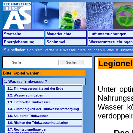
Startseite
Mauerfeuchte
Luftuntersuchungen
Energieberatung
Schimmel
Wasseruntersuchungen
Sie befinden sich hier:
>
>
Startseite
Wasseruntersuchungen
Was ist Trinkwa
Legione
Bitte Kapitel wählen:
1. Was ist Trinkwasser?
Unter opt
1.1. Trinkwasservorräte auf der Erde
Nahrungsa
1.2. Wasser zum Leben
1.3. Lieferkette Trinkwasser
Wasser kö
1.4. Zuständigkeit der Trinkwasserversorgung
verdoppel
1.5. Sauberes Trinkwasser
1.6. Risiken der Trinkwasserinstallation
1.7. Rechtsgrundlage der
Das 