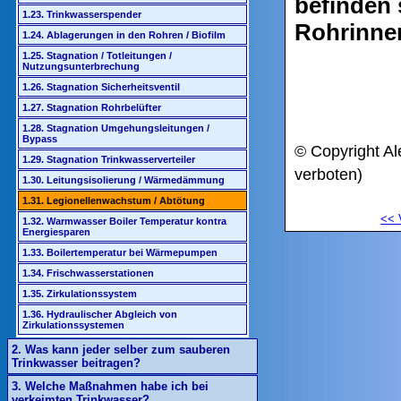
befinden 
1.23. Trinkwasserspender
Rohrinne
1.24. Ablagerungen in den Rohren / Biofilm
1.25. Stagnation / Totleitungen /
Nutzungsunterbrechung
1.26. Stagnation Sicherheitsventil
1.27. Stagnation Rohrbelüfter
1.28. Stagnation Umgehungsleitungen /
Bypass
© Copyright Al
1.29. Stagnation Trinkwasserverteiler
verboten)
1.30. Leitungsisolierung / Wärmedämmung
1.31. Legionellenwachstum / Abtötung
<<
1.32. Warmwasser Boiler Temperatur kontra
Energiesparen
1.33. Boilertemperatur bei Wärmepumpen
1.34. Frischwasserstationen
1.35. Zirkulationssystem
1.36. Hydraulischer Abgleich von
Zirkulationssystemen
2. Was kann jeder selber zum sauberen
Trinkwasser beitragen?
3. Welche Maßnahmen habe ich bei
verkeimten Trinkwasser?