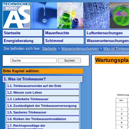
Startseite
Mauerfeuchte
Luftuntersuchungen
Energieberatung
Schimmel
Wasseruntersuchungen
Sie befinden sich hier:
>
>
Startseite
Wasseruntersuchungen
Was ist Trinkwa
Wartungspl
Bitte Kapitel wählen:
1. Was ist Trinkwasser?
1.1. Trinkwasservorräte auf der Erde
1.2. Wasser zum Leben
1.3. Lieferkette Trinkwasser
1.4. Zuständigkeit der Trinkwasserversorgung
1.5. Sauberes Trinkwasser
1.6. Risiken der Trinkwasserinstallation
1.7. Rechtsgrundlage der