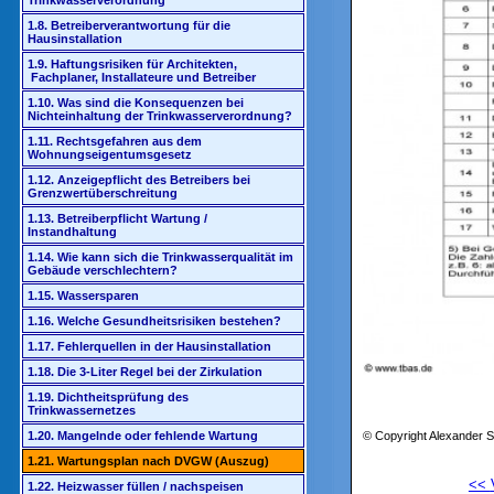
Trinkwasserverordnung
1.8. Betreiberverantwortung für die
Hausinstallation
1.9. Haftungsrisiken für Architekten,
Fachplaner, Installateure und Betreiber
1.10. Was sind die Konsequenzen bei
Nichteinhaltung der Trinkwasserverordnung?
1.11. Rechtsgefahren aus dem
Wohnungseigentumsgesetz
1.12. Anzeigepflicht des Betreibers bei
Grenzwertüberschreitung
1.13. Betreiberpflicht Wartung /
Instandhaltung
1.14. Wie kann sich die Trinkwasserqualität im
Gebäude verschlechtern?
1.15. Wassersparen
1.16. Welche Gesundheitsrisiken bestehen?
1.17. Fehlerquellen in der Hausinstallation
1.18. Die 3-Liter Regel bei der Zirkulation
1.19. Dichtheitsprüfung des
Trinkwassernetzes
© Copyright Alexander S
1.20. Mangelnde oder fehlende Wartung
1.21. Wartungsplan nach DVGW (Auszug)
<<
1.22. Heizwasser füllen / nachspeisen