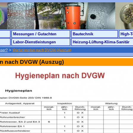
Messungen / Gutachten
Bautechnik
High-T
Labor-Dienstleistungen
Heizung-Lüftung-Klima-Sanitär
>
sser?
Wartungsplan nach DVGW (Auszug)
an nach DVGW (Auszug)