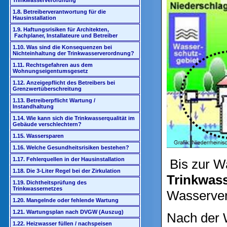
Trinkwasserverordnung
1.8. Betreiberverantwortung für die
Hausinstallation
1.9. Haftungsrisiken für Architekten,
Fachplaner, Installateure und Betreiber
1.10. Was sind die Konsequenzen bei
Nichteinhaltung der Trinkwasserverordnung?
1.11. Rechtsgefahren aus dem
Wohnungseigentumsgesetz
1.12. Anzeigepflicht des Betreibers bei
Grenzwertüberschreitung
1.13. Betreiberpflicht Wartung /
Instandhaltung
1.14. Wie kann sich die Trinkwasserqualität im
Gebäude verschlechtern?
1.15. Wassersparen
1.16. Welche Gesundheitsrisiken bestehen?
1.17. Fehlerquellen in der Hausinstallation
Bis zur Wa
1.18. Die 3-Liter Regel bei der Zirkulation
Trinkwas
1.19. Dichtheitsprüfung des
Trinkwassernetzes
Wasserver
1.20. Mangelnde oder fehlende Wartung
1.21. Wartungsplan nach DVGW (Auszug)
Nach der W
1.22. Heizwasser füllen / nachspeisen