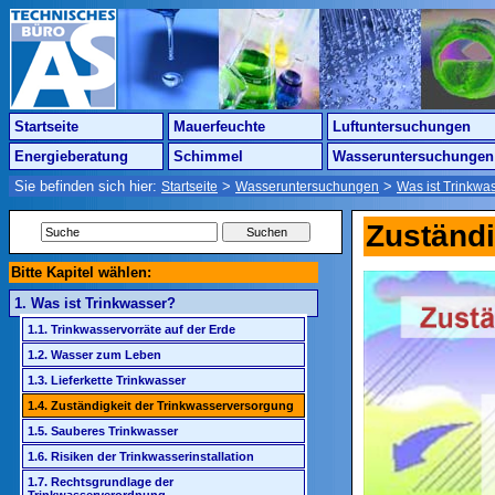
Startseite
Mauerfeuchte
Luftuntersuchungen
Energieberatung
Schimmel
Wasseruntersuchungen
Sie befinden sich hier:
>
>
Startseite
Wasseruntersuchungen
Was ist Trinkwa
Zuständi
Bitte Kapitel wählen:
1. Was ist Trinkwasser?
1.1. Trinkwasservorräte auf der Erde
1.2. Wasser zum Leben
1.3. Lieferkette Trinkwasser
1.4. Zuständigkeit der Trinkwasserversorgung
1.5. Sauberes Trinkwasser
1.6. Risiken der Trinkwasserinstallation
1.7. Rechtsgrundlage der