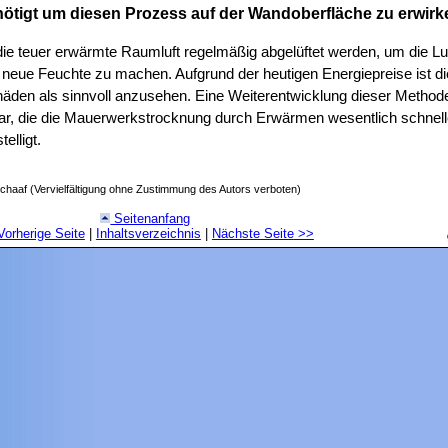
ötigt um diesen Prozess auf der Wandoberfläche zu erwirk
 teuer erwärmte Raumluft regelmäßig abgelüftet werden, um die Lu
 neue Feuchte zu machen. Aufgrund der heutigen Energiepreise ist 
äden als sinnvoll anzusehen. Eine Weiterentwicklung dieser Methode 
dar, die die Mauerwerkstrocknung durch Erwärmen wesentlich schnell
elligt.
chaaf (Vervielfältigung ohne Zustimmung des Autors verboten)
Seitenanfang
Vorherige Seite
|
Inhaltsverzeichnis
|
Nächste Seite
>>