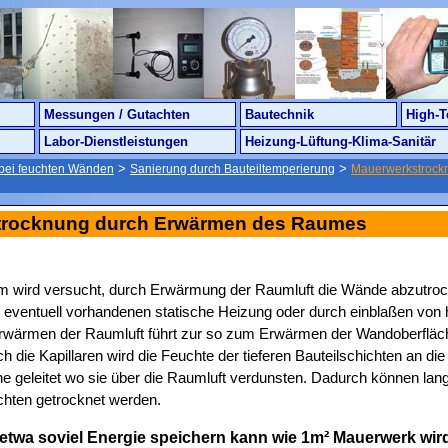
Messungen / Gutachten
Bautechnik
High-T
Labor-Dienstleistungen
Heizung-Lüftung-Klima-Sanitär
>
>
bei feuchten Wänden
Sanierung durch Bauteiltemperierung
Mauerwerkstrock
trocknung durch Erwärmen des Raumes
m wird versucht, durch Erwärmung der Raumluft die Wände abzutroc
 eventuell vorhandenen statische Heizung oder durch einblaßen von h
wärmen der Raumluft führt zur so zum Erwärmen der Wandoberfläc
 die Kapillaren wird die Feuchte der tieferen Bauteilschichten an die
e geleitet wo sie über die Raumluft verdunsten. Dadurch können langf
ichten getrocknet werden.
etwa soviel Energie speichern kann wie 1m² Mauerwerk wird