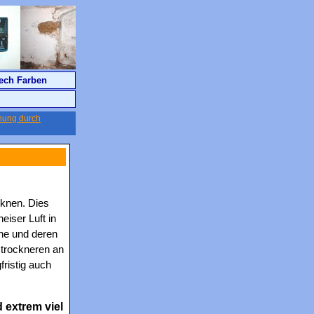
ech Farben
nung durch
knen. Dies
eiser Luft in
he und deren
 trockneren an
ristig auch
 extrem viel