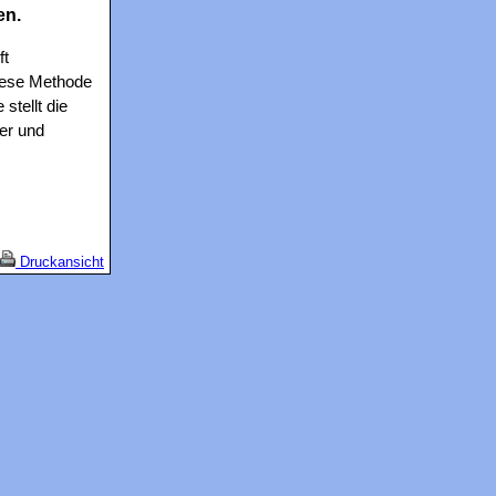
en.
ft
diese Methode
stellt die
er und
Druckansicht