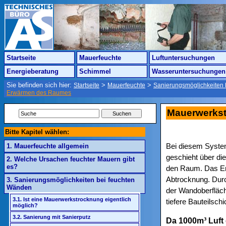
Startseite
Mauerfeuchte
Luftuntersuchungen
Energieberatung
Schimmel
Wasseruntersuchungen
Sie befinden sich hier:
>
>
Startseite
Mauerfeuchte
Sanierungsmöglichkeiten 
Erwärmen des Raumes
Mauerwerks
Bitte Kapitel wählen:
Bei diesem Syste
1. Mauerfeuchte allgemein
geschieht über die
2. Welche Ursachen feuchter Mauern gibt
es?
den Raum. Das Er
Abtrocknung. Durch
3. Sanierungsmöglichkeiten bei feuchten
Wänden
der Wandoberfläch
3.1. Ist eine Mauerwerkstrocknung eigentlich
tiefere Bauteilsch
möglich?
3.2. Sanierung mit Sanierputz
Da 1000m³ Luft 