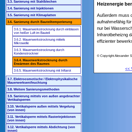
3.3. Sanierung mit Stahlblechen
Heizenergie ben
3.4. Sanierung mit Injektionen
Außerdem muss die
3.5. Sanierung mit Klimaplatten
aufnahmefähig für
3.6. Sanierung durch Bauteiltemperierung
nur bei Wassersch
3.6.1. Mauerwerkstrocknung durch einblasen
von heißer Luft im Bauteil
Infrarotbeheizng 
3.6.2. Mauerwerkstrocknung mittels
effizienter bewerkst
Mikrowelle
3.6.3. Mauerwerkstrocknung durch
Kondenstrockner
© Copyright Alexander S
3.6.4. Mauerwerkstrocknung durch
Erwärmen des Raumes
<<
3.6.5. Mauerwerkstrocknung mit Inftarot
3.7. Elektroosmotische / Elektrophysikalische
Mauerwerksentfeuchtung
3.8. Weitere Sanierungsmethoden
3.9. Sanierung mittels von außen angebrachter
Vertikalsperren
3.10. Vertikalsperre außen mittels Vergelung
(von innen)
3.11. Vertikalsperre mittels Rasterinjektionen
(von innen)
3.12. Vertikalsperre mittels Abdichtung (von
innen)