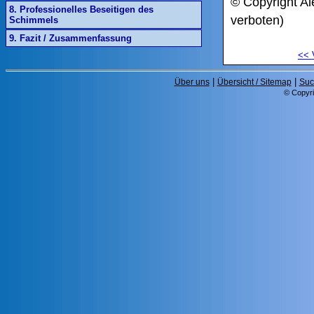
© Copyright Al
8. Professionelles Beseitigen des
verboten)
Schimmels
9. Fazit / Zusammenfassung
<<
|
|
Über uns
Übersicht / Sitemap
Suc
© Copyri