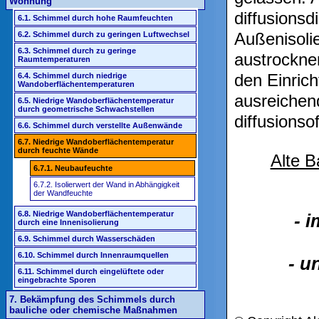
Wohnung
diffusions
6.1. Schimmel durch hohe Raumfeuchten
Außenisoli
6.2. Schimmel durch zu geringen Luftwechsel
6.3. Schimmel durch zu geringe
austrockne
Raumtemperaturen
den Einric
6.4. Schimmel durch niedrige
Wandoberflächentemperaturen
ausreichend
6.5. Niedrige Wandoberflächentemperatur
durch geometrische Schwachstellen
diffusion
6.6. Schimmel durch verstellte Außenwände
6.7. Niedrige Wandoberflächentemperatur
durch feuchte Wände
Alte B
6.7.1. Neubaufeuchte
6.7.2. Isolierwert der Wand in Abhängigkeit
der Wandfeuchte
6.8. Niedrige Wandoberflächentemperatur
- i
durch eine Innenisolierung
6.9. Schimmel durch Wasserschäden
6.10. Schimmel durch Innenraumquellen
- u
6.11. Schimmel durch eingelüftete oder
eingebrachte Sporen
7. Bekämpfung des Schimmels durch
bauliche oder chemische Maßnahmen