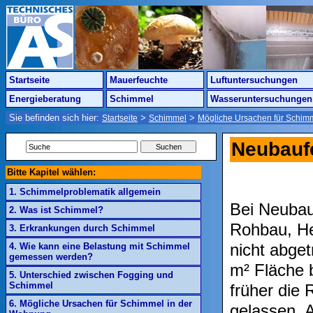
Startseite
Mauerfeuchte
Luftuntersuchungen
Energieberatung
Schimmel
Wasseruntersuchungen
Sie befinden sich hier:
>
>
Startseite
Schimmel
Mögliche Ursachen für Schim
Neubauf
Bitte Kapitel wählen:
1. Schimmelproblematik allgemein
Bei Neubau
2. Was ist Schimmel?
Rohbau, He
3. Erkrankungen durch Schimmel
nicht abge
4. Wie kann eine Belastung mit Schimmel
gemessen werden?
m² Fläche 
5. Unterschied zwischen Fogging und
Schimmel
früher die
6. Mögliche Ursachen für Schimmel in der
gelassen. 